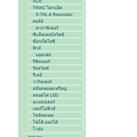
SCR
TRIAC ไตรแอ็ค
X-TAL & Resonator
คอล์ย์
คาปาซิเตอร์
ซีแล็คเตอร์สวิทช์
ซ๊อกเก็ตไอซี
ฟิวส์
มอสเฟท
รีซิสเตอร์
รีดสวิทช์
รีเลย์
วาริสเตอร์
สล๊อตหยอดเหรียญ
หลอดไฟ LED
อะแดปเตอร์
เทอร์โมฟิวส์
โซลิคสเตต
โฟโต้-ออปโต้
โวลุ่ม
Arduino