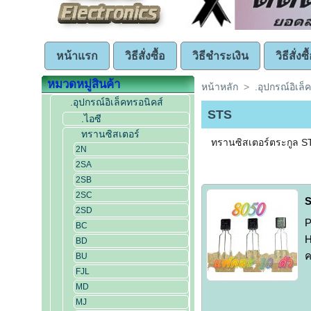
หน้าแรก
วิธีสั่งซื้อ
วิธีชำระเงิน
วิธีสั่ง
หมวดหมู่สินค้า
หน้าหลัก
>
.อุปกรณ์อิเล็
.อุปกรณ์อิเล็คทรอนิคส์
STS
.ไอซี
ทรานซิสเตอร์
ทรานซิสเตอร์ตระกูล S
2N
2SA
2SB
2SC
S
2SD
P
BC
H
BD
ค
BU
FJL
MD
MJ