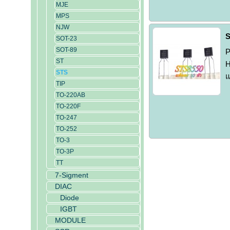
MJE
MPS
NJW
S
SOT-23
SOT-89
P
ST
H
STS
แ
TIP
TO-220AB
TO-220F
TO-247
TO-252
TO-3
TO-3P
TT
7-Sigment
DIAC
Diode
IGBT
MODULE