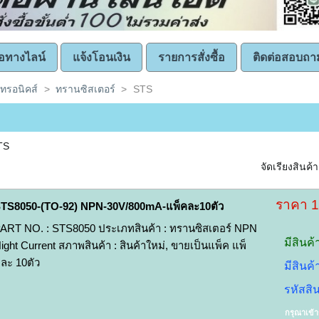
ซื้อทางไลน์
แจ้งโอนเงิน
รายการสั่งซื้อ
ติดต่อสอบถา
คทรอนิคส์
>
ทรานซิสเตอร์
>
STS
TS
จัดเรียงสินค้า
ราคา 
TS8050-(TO-92) NPN-30V/800mA-แพ็คละ10ตัว
ART NO. : STS8050 ประเภทสินค้า : ทรานซิสเตอร์ NPN
มีสินค้
ight Current สภาพสินค้า : สินค้าใหม่, ขายเป็นแพ็ค แพ็
ละ 10ตัว
มีสินค
รหัสสิ
กรุณาเข้