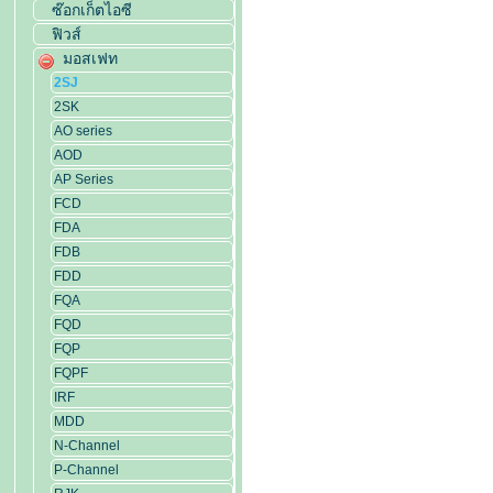
ซ๊อกเก็ตไอซี
ฟิวส์
มอสเฟท
2SJ
2SK
AO series
AOD
AP Series
FCD
FDA
FDB
FDD
FQA
FQD
FQP
FQPF
IRF
MDD
N-Channel
P-Channel