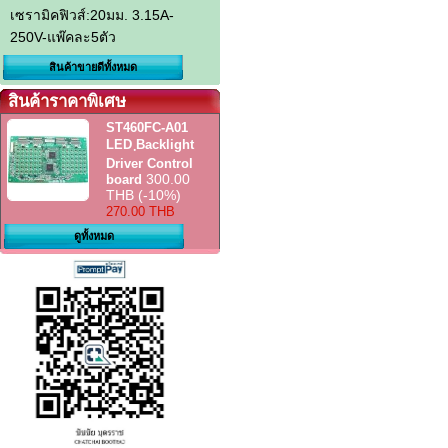
เซรามิคฟิวส์:20มม. 3.15A-
250V-แพ๊คละ5ตัว
สินค้าขายดีทั้งหมด
สินค้าราคาพิเศษ
ST460FC-A01
LED ฺBacklight
Driver Control
300.00
board
THB
(-10%)
270.00 THB
ดูทั้งหมด