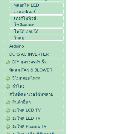
หลอดไฟ LED
อะแดปเตอร์
เทอร์โมฟิวส์
โซลิคสเตต
โฟโต้-ออปโต้
โวลุ่ม
Arduino
DC to AC INVERTER
DIY ชุดวงจรสำเร็จ
พัดลม FAN & BLOWER
รีโมทคอนโทรล
ลำโพง
สวิทชิ่งเพาเวอร์ซัพพลาย
สินค้าอื่นๆ
อะไหล่ LCD TV
อะไหล่ LED TV
อะไหล่ Plasma TV