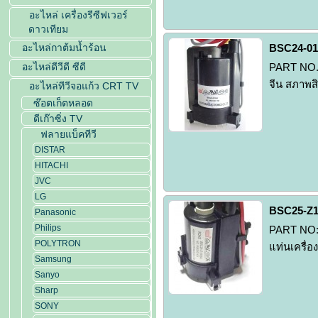
อะไหล่ เครื่องรีซีฟเวอร์
ดาวเทียม
BSC24-0
อะไหล่กาต้มน้ำร้อน
อะไหล่ดีวีดี ซีดี
PART NO. 
จีน สภาพสิ
อะไหล่ทีวีจอแก้ว CRT TV
ซ๊อตเก็ตหลอด
ดีเก๊าซิ่ง TV
ฟลายแบ็คทีวี
DISTAR
HITACHI
JVC
LG
BSC25-Z
Panasonic
Philips
PART NO: 
POLYTRON
แท่นเครื่อ
Samsung
Sanyo
Sharp
SONY