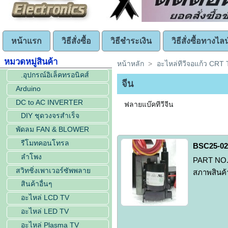
หน้าแรก
วิธีสั่งซื้อ
วิธีชำระเงิน
วิธีสั่งซื้อทางไลน
หมวดหมู่สินค้า
หน้าหลัก
>
อะไหล่ทีวีจอแก้ว CRT
.อุปกรณ์อิเล็คทรอนิคส์
จีน
Arduino
DC to AC INVERTER
ฟลายแบ๊คทีวีจีน
DIY ชุดวงจรสำเร็จ
พัดลม FAN & BLOWER
รีโมทคอนโทรล
BSC25-02
ลำโพง
PART NO.:
สวิทชิ่งเพาเวอร์ซัพพลาย
สภาพสินค้า
สินค้าอื่นๆ
อะไหล่ LCD TV
อะไหล่ LED TV
อะไหล่ Plasma TV