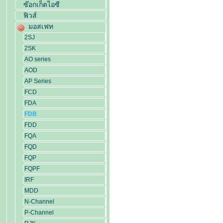
ซ๊อกเก็ตไอซี
ฟิวส์
มอสเฟท
2SJ
2SK
AO series
AOD
AP Series
FCD
FDA
FDB
FDD
FQA
FQD
FQP
FQPF
IRF
MDD
N-Channel
P-Channel