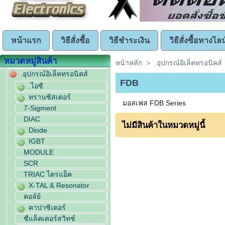
หน้าแรก
วิธีสั่งซื้อ
วิธีชำระเงิน
วิธีสั่งซื้อทางไลน
หมวดหมู่สินค้า
หน้าหลัก
>
.อุปกรณ์อิเล็คทรอนิคส์
.อุปกรณ์อิเล็คทรอนิคส์
FDB
.ไอซี
ทรานซิสเตอร์
มอสเฟส FDB Series
7-Sigment
DIAC
ไม่มีสินค้าในหมวดหมู่นี้
Diode
IGBT
MODULE
SCR
TRIAC ไตรแอ็ค
X-TAL & Resonator
คอล์ย์
คาปาซิเตอร์
ซีแล็คเตอร์สวิทช์