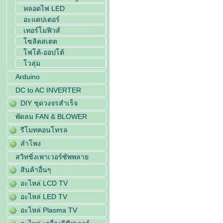
หลอดไฟ LED
อะแดปเตอร์
เทอร์โมฟิวส์
โซลิคสเตต
โฟโต้-ออปโต้
โวลุ่ม
Arduino
DC to AC INVERTER
DIY ชุดวงจรสำเร็จ
พัดลม FAN & BLOWER
รีโมทคอนโทรล
ลำโพง
สวิทชิ่งเพาเวอร์ซัพพลาย
สินค้าอื่นๆ
อะไหล่ LCD TV
อะไหล่ LED TV
อะไหล่ Plasma TV