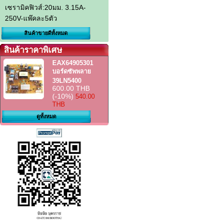
เซรามิคฟิวส์:20มม. 3.15A-
250V-แพ๊คละ5ตัว
สินค้าขายดีทั้งหมด
สินค้าราคาพิเศษ
EAX64905301
บอร์ดซัพพลาย
39LN5400
600.00 THB
(-10%)
540.00
THB
ดูทั้งหมด