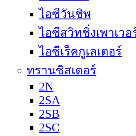
ไอซีวันชิพ
ไอซีสวิทชิ่งเพาเวอ
ไอซีเร็คกูเลเตอร์
ทรานซิสเตอร์
2N
2SA
2SB
2SC