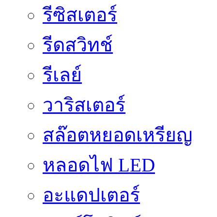
รีซิสเตอร์
รีดสวิทช์
รีเลย์
วาริสเตอร์
สล๊อตหยอดเหรียญ
หลอดไฟ LED
อะแดปเตอร์