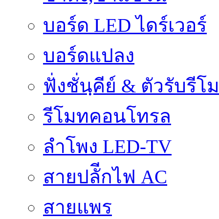
บอร์ด LED ไดร์เวอร์
บอร์ดแปลง
ฟั่งชั่นฺคีย์ & ตัวรับรีโ
รีโมทคอนโทรล
ลำโพง LED-TV
สายปลัีกไฟ AC
สายแพร