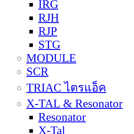
IRG
RJH
RJP
STG
MODULE
SCR
TRIAC ไตรแอ็ค
X-TAL & Resonator
Resonator
X-Tal