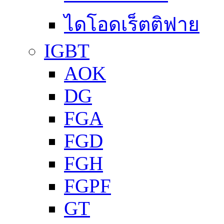
ไดโอดเร็ตติฟาย
IGBT
AOK
DG
FGA
FGD
FGH
FGPF
GT