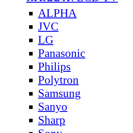
ALPHA
JVC
LG
Panasonic
Philips
Polytron
Samsung
Sanyo
Sharp