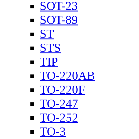
SOT-23
SOT-89
ST
STS
TIP
TO-220AB
TO-220F
TO-247
TO-252
TO-3