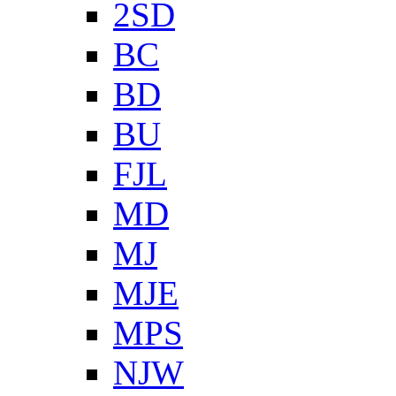
2SD
BC
BD
BU
FJL
MD
MJ
MJE
MPS
NJW