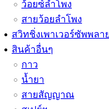
ว้อยซ์ลำโพง
สายว้อยลำโพง
สวิทชิ่งเพาเวอร์ซัพพลา
สินค้าอื่นๆ
กาว
น้ำยา
สายสัญญาณ