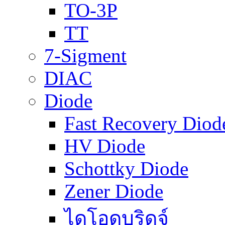
TO-3P
TT
7-Sigment
DIAC
Diode
Fast Recovery Diod
HV Diode
Schottky Diode
Zener Diode
ไดโอดบริดจ์