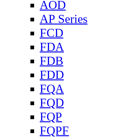
AOD
AP Series
FCD
FDA
FDB
FDD
FQA
FQD
FQP
FQPF