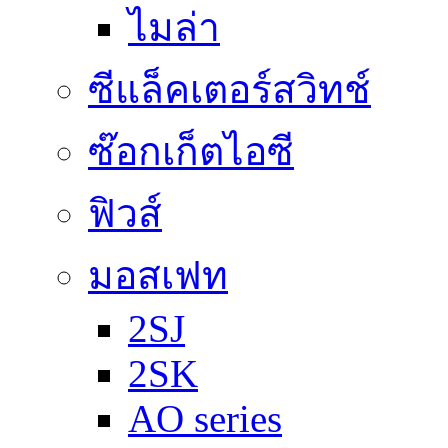
ไมล่า
ซีแล็คเตอร์สวิทช์
ซ๊อกเก็ตไอซี
ฟิวส์
มอสเฟท
2SJ
2SK
AO series