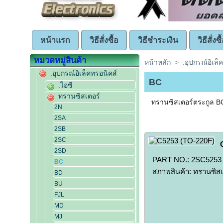
หน้าแรก
วิธีสั่งซื้อ
วิธีชำระเงิน
วิธีสั่ง
หมวดหมู่สินค้า
หน้าหลัก
>
.อุปกรณ์อิเล็
.อุปกรณ์อิเล็คทรอนิคส์
BC
.ไอซี
ทรานซิสเตอร์
ทรานซิสเตอร์ตระกูล B
2N
2SA
2SB
2SC
2SD
PART NO.: 2SC5253 ปร
BC
สภาพสินค้า: ทรานซิสเ
BD
BU
FJL
MD
MJ