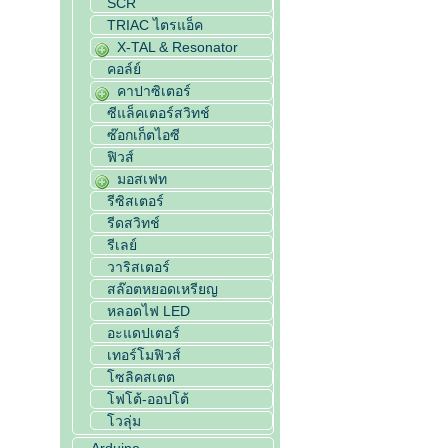
SCR
TRIAC ไตรแอ็ค
X-TAL & Resonator
คอล์ย์
คาปาซิเตอร์
ซีแล็คเตอร์สวิทช์
ซ๊อกเก็ตไอซี
ฟิวส์
มอสเฟท
รีซิสเตอร์
รีดสวิทช์
รีเลย์
วาริสเตอร์
สล๊อตหยอดเหรียญ
หลอดไฟ LED
อะแดปเตอร์
เทอร์โมฟิวส์
โซลิคสเตต
โฟโต้-ออปโต้
โวลุ่ม
Arduino