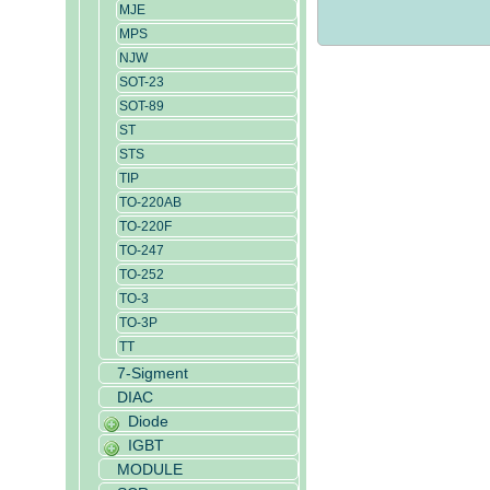
MJE
MPS
NJW
SOT-23
SOT-89
ST
STS
TIP
TO-220AB
TO-220F
TO-247
TO-252
TO-3
TO-3P
TT
7-Sigment
DIAC
Diode
IGBT
MODULE