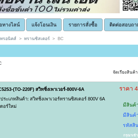
ซื้อทางไลน์
แจ้งโอนเงิน
รายการสั่งซื้อ
ติดต่อสอบถา
คทรอนิคส์
>
ทรานซิสเตอร์
>
BC
C
จัดเรียงสินค้า
ราคา 
C5253-(TO-220F) สวิทชิ่งเพาเวอร์-800V-6A
ะเภทสินค้า: สวิทชิ่งเพาเวอร์ทรานซิสเตอร์ 800V 6A
มีสินค้
ตอร์ใหม่
มีสินค
รหัสสิ
กรุณาเข้