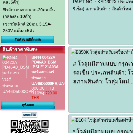
PART NO. : KSD302X ประเภทสิ
คละ5ตัว)
รีเซ็ต) สภาพสินค้า : สินค้าใหม่
ฟิวส์กระบอกขนาด-20มม.สั้น
(กล่องละ 10ตัว)
เซรามิคฟิวส์:20มม. 3.15A-
250V-แพ๊คละ5ตัว
สินค้าขายดีทั้งหมด
สินค้าราคาพิเศษ
BN44-00422A
PD46A0_BSM
# โวลุ่มมีสามแบบ กรุณา
,PSLF121A03A
รถเข็น ประเภทสินค้า: โว
บอร์ดเพาเวอร์
ซัพพลาย
สภาพสินค้า: โวลุ่มใหม่..
UA46D5000PR,UA46D5500R
800.00 THB
(-10%)
720.00
THB
ดูทั้งหมด
* โวลุ่มมีสามแบบ กรุณา