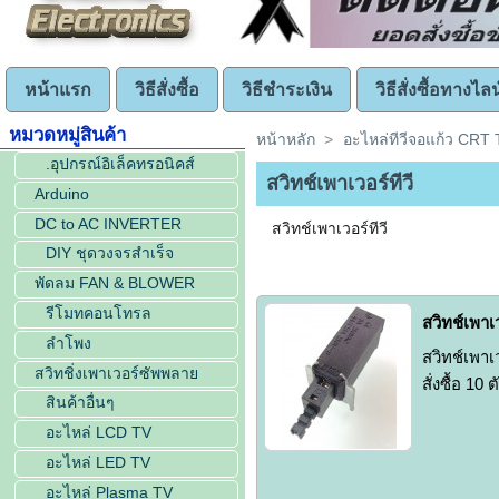
หน้าแรก
วิธีสั่งซื้อ
วิธีชำระเงิน
วิธีสั่งซื้อทางไลน
หมวดหมู่สินค้า
หน้าหลัก
>
อะไหล่ทีวีจอแก้ว CRT
.อุปกรณ์อิเล็คทรอนิคส์
สวิทช์เพาเวอร์ทีวี
Arduino
DC to AC INVERTER
สวิทช์เพาเวอร์ทีวี
DIY ชุดวงจรสำเร็จ
พัดลม FAN & BLOWER
รีโมทคอนโทรล
สวิทช์เพา
ลำโพง
สวิทช์เพาเ
สวิทชิ่งเพาเวอร์ซัพพลาย
สั่งซื้อ 10
สินค้าอื่นๆ
อะไหล่ LCD TV
อะไหล่ LED TV
อะไหล่ Plasma TV