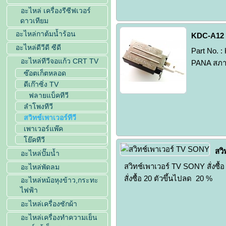
อะไหล่ เครื่องรีซีฟเวอร์
ดาวเทียม
อะไหล่กาต้มน้ำร้อน
KDC-A12 ส
อะไหล่ดีวีดี ซีดี
Part No. :
อะไหล่ทีวีจอแก้ว CRT TV
PANA สภาพส
ซ๊อตเก็ตหลอด
ดีเก๊าซิ่ง TV
ฟลายแบ็คทีวี
ลำโพงทีวี
สวิทช์เพาเวอร์ทีวี
เพาเวอร์แพ๊ค
โย๊คทีวี
สวิ
อะไหล่ปั๊มน้ำ
สวิทช์เพาเวอร์ TV SONY สั่งซื้อ
อะไหล่พัดลม
สั่งซื้อ 20 ตัวขึ้นไปลด 20 %
อะไหล่หม้อหุงข้าว,กระทะ
ไฟฟ้า
อะไหล่เครื่องซักผ้า
อะไหล่เครื่องทำความเย็น