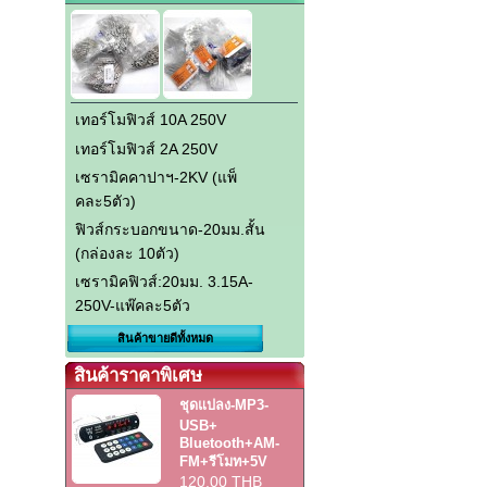
เทอร์โมฟิวส์ 10A 250V
เทอร์โมฟิวส์ 2A 250V
เซรามิคคาปาฯ-2KV (แพ็
คละ5ตัว)
ฟิวส์กระบอกขนาด-20มม.สั้น
(กล่องละ 10ตัว)
เซรามิคฟิวส์:20มม. 3.15A-
250V-แพ๊คละ5ตัว
สินค้าขายดีทั้งหมด
สินค้าราคาพิเศษ
ชุดแปลง-MP3-
USB+
Bluetooth+AM-
FM+รีโมท+5V
120.00 THB