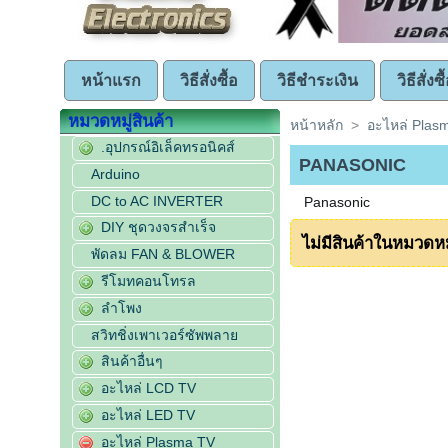
หน้าแรก
วิธีสั่งซื้อ
วิธีชำระเงิน
วิธีสั่ง
หมวดหมู่สินค้า
หน้าหลัก
>
อะไหล่ Plas
.อุปกรณ์อิเล็คทรอนิคส์
PANASONIC
Arduino
DC to AC INVERTER
Panasonic
DIY ชุดวงจรสำเร็จ
ไม่มีสินค้าในหมวดหมู่
พัดลม FAN & BLOWER
รีโมทคอนโทรล
ลำโพง
สวิทชิ่งเพาเวอร์ซัพพลาย
สินค้าอื่นๆ
อะไหล่ LCD TV
อะไหล่ LED TV
อะไหล่ Plasma TV