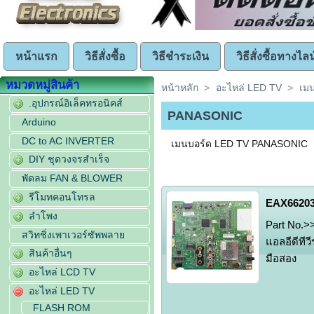
หน้าแรก
วิธีสั่งซื้อ
วิธีชำระเงิน
วิธีสั่งซื้อทางไลน
หมวดหมู่สินค้า
หน้าหลัก
>
อะไหล่ LED TV
>
เม
.อุปกรณ์อิเล็คทรอนิคส์
PANASONIC
Arduino
DC to AC INVERTER
เมนบอร์ด LED TV PANASONIC
DIY ชุดวงจรสำเร็จ
พัดลม FAN & BLOWER
รีโมทคอนโทรล
EAX66203
ลำโพง
Part No.>
สวิทชิ่งเพาเวอร์ซัพพลาย
แอลอีดีทีว
สินค้าอื่นๆ
มือสอง
อะไหล่ LCD TV
อะไหล่ LED TV
FLASH ROM