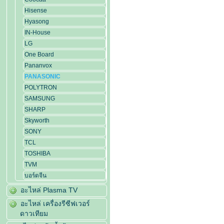
Hisense
Hyasong
IN-House
LG
One Board
Pananvox
PANASONIC
POLYTRON
SAMSUNG
SHARP
Skyworth
SONY
TCL
TOSHIBA
TVM
บอร์ดจีน
อะไหล่ Plasma TV
อะไหล่ เครื่องรีซีฟเวอร์
ดาวเทียม