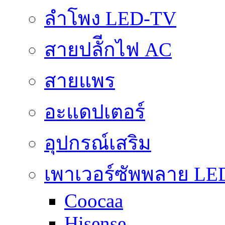
ลำโพง LED-TV
สายปลัีกไฟ AC
สายแพร
อะแดปเตอร์
อุปกรณ์เสริม
เพาเวอร์ซัพพลาย LE
Coocaa
Hisense