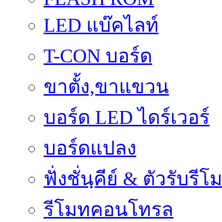
LED แบ๊คไลท์
T-CON บอร์ด
ขาตั้ง,ขาแขวน
บอร์ด LED ไดร์เวอร์
บอร์ดแปลง
ฟั่งชั่นฺคีย์ & ตัวรับรีโ
รีโมทคอนโทรล