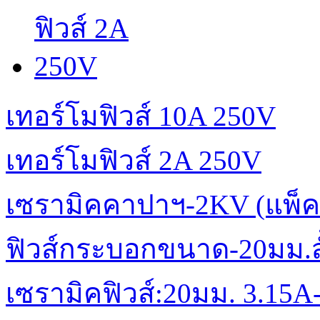
เทอร์โมฟิวส์ 10A 250V
เทอร์โมฟิวส์ 2A 250V
เซรามิคคาปาฯ-2KV (แพ็ค
ฟิวส์กระบอกขนาด-20มม.สั้
เซรามิคฟิวส์:20มม. 3.15A