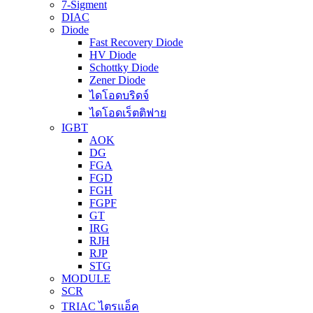
7-Sigment
DIAC
Diode
Fast Recovery Diode
HV Diode
Schottky Diode
Zener Diode
ไดโอดบริดจ์
ไดโอดเร็ตติฟาย
IGBT
AOK
DG
FGA
FGD
FGH
FGPF
GT
IRG
RJH
RJP
STG
MODULE
SCR
TRIAC ไตรแอ็ค