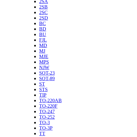
2SA
2SB
2SC
2SD
BC
BD
BU
FJL
MD
MJ
MJE
MPS
NJW
SOT-23
SOT-89
ST
STS
TIP
TO-220AB
TO-220F
TO-247
TO-252
TO-3
TO-3P
TT