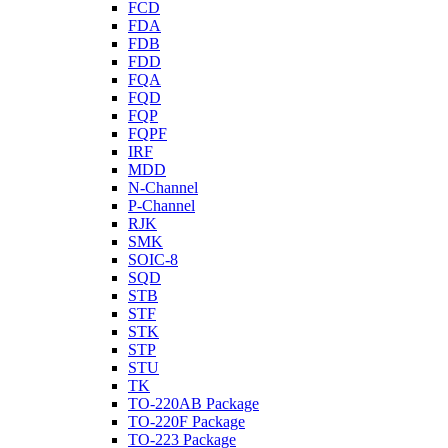
FCD
FDA
FDB
FDD
FQA
FQD
FQP
FQPF
IRF
MDD
N-Channel
P-Channel
RJK
SMK
SOIC-8
SQD
STB
STF
STK
STP
STU
TK
TO-220AB Package
TO-220F Package
TO-223 Package