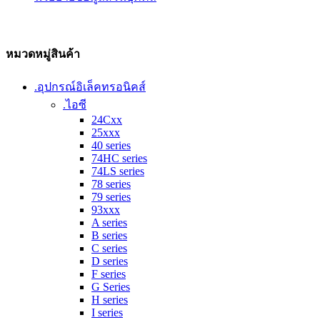
หมวดหมู่สินค้า
.อุปกรณ์อิเล็คทรอนิคส์
.ไอซี
24Cxx
25xxx
40 series
74HC series
74LS series
78 series
79 series
93xxx
A series
B series
C series
D series
F series
G Series
H series
I series