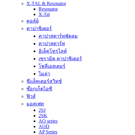
X-TAL & Resonator
Resonator
X-Tal
คอล์ย์
คาปาซิเตอร์
คาปาสตาร์ทพัดลม
คาปาสตาร์ท
อิเล็คโทรไลท์
เซรามิค คาปาซิเตอร์
โพลีเอสเตอร์
ไมล่า
ซีแล็คเตอร์สวิทช์
ซ๊อกเก็ตไอซี
ฟิวส์
มอสเฟท
2SJ
2SK
AO series
AOD
AP Series