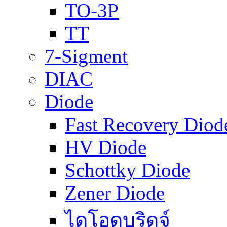
TO-3P
TT
7-Sigment
DIAC
Diode
Fast Recovery Diod
HV Diode
Schottky Diode
Zener Diode
ไดโอดบริดจ์