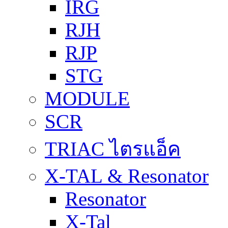
IRG
RJH
RJP
STG
MODULE
SCR
TRIAC ไตรแอ็ค
X-TAL & Resonator
Resonator
X-Tal