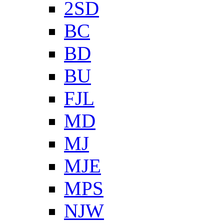
2SD
BC
BD
BU
FJL
MD
MJ
MJE
MPS
NJW