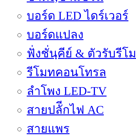
บอร์ด LED ไดร์เวอร์
บอร์ดแปลง
ฟั่งชั่นฺคีย์ & ตัวรับรีโ
รีโมทคอนโทรล
ลำโพง LED-TV
สายปลัีกไฟ AC
สายแพร