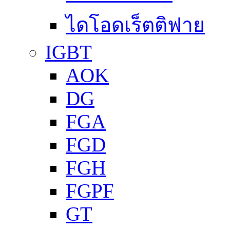
ไดโอดเร็ตติฟาย
IGBT
AOK
DG
FGA
FGD
FGH
FGPF
GT