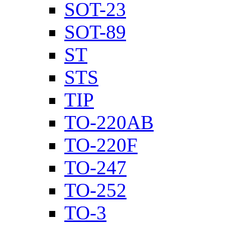
SOT-23
SOT-89
ST
STS
TIP
TO-220AB
TO-220F
TO-247
TO-252
TO-3