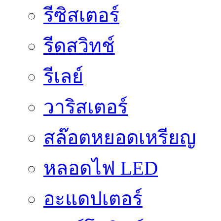
รีซิสเตอร์
รีดสวิทช์
รีเลย์
วาริสเตอร์
สล๊อตหยอดเหรียญ
หลอดไฟ LED
อะแดปเตอร์