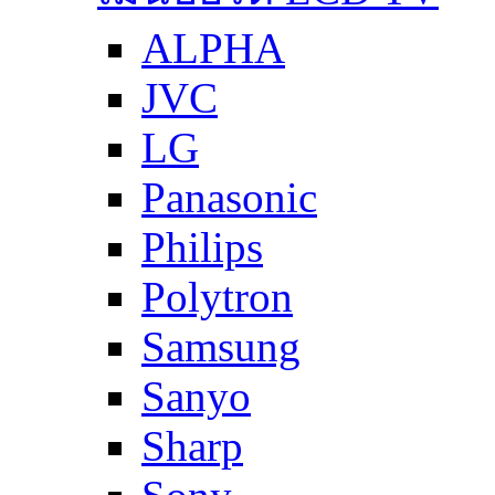
ALPHA
JVC
LG
Panasonic
Philips
Polytron
Samsung
Sanyo
Sharp