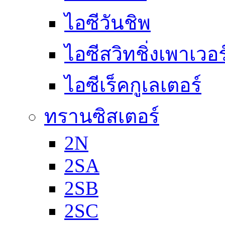
ไอซีวันชิพ
ไอซีสวิทชิ่งเพาเวอ
ไอซีเร็คกูเลเตอร์
ทรานซิสเตอร์
2N
2SA
2SB
2SC