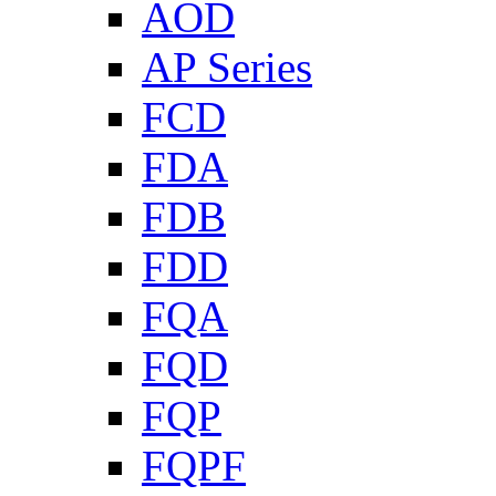
AOD
AP Series
FCD
FDA
FDB
FDD
FQA
FQD
FQP
FQPF