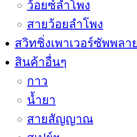
ว้อยซ์ลำโพง
สายว้อยลำโพง
สวิทชิ่งเพาเวอร์ซัพพลา
สินค้าอื่นๆ
กาว
น้ำยา
สายสัญญาณ