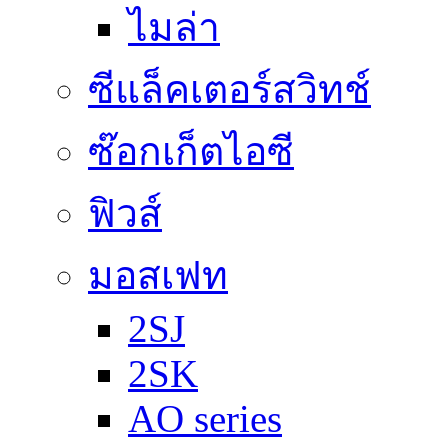
ไมล่า
ซีแล็คเตอร์สวิทช์
ซ๊อกเก็ตไอซี
ฟิวส์
มอสเฟท
2SJ
2SK
AO series