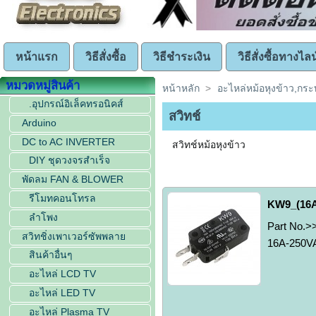
หน้าแรก
วิธีสั่งซื้อ
วิธีชำระเงิน
วิธีสั่งซื้อทางไลน
หมวดหมู่สินค้า
หน้าหลัก
>
อะไหล่หม้อหุงข้าว,กร
.อุปกรณ์อิเล็คทรอนิคส์
สวิทช์
Arduino
DC to AC INVERTER
สวิทช์หม้อหุงข้าว
DIY ชุดวงจรสำเร็จ
พัดลม FAN & BLOWER
รีโมทคอนโทรล
KW9_(16A-
ลำโพง
Part No.>
สวิทชิ่งเพาเวอร์ซัพพลาย
16A-250VA
สินค้าอื่นๆ
อะไหล่ LCD TV
อะไหล่ LED TV
อะไหล่ Plasma TV