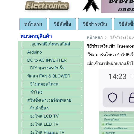
หน้าแรก
วิธีสั่งซื้อ
วิธีชำระเงิน
วิธีสั่ง
หมวดหมู่สินค้า
หน้าหลัก
>
วิธีชำระเงินเ
.อุปกรณ์อิเล็คทรอนิคส์
วิธีชำระเงินเข้า Truemone
Arduino
ใช้สมาร์ทโพน เข้าไปที่เว
DC to AC INVERTER
เมื่อเข้ามาทีหน้าแรกแล้วให
DIY ชุดวงจรสำเร็จ
พัดลม FAN & BLOWER
รีโมทคอนโทรล
ลำโพง
สวิทชิ่งเพาเวอร์ซัพพลาย
สินค้าอื่นๆ
อะไหล่ LCD TV
อะไหล่ LED TV
อะไหล่ Plasma TV