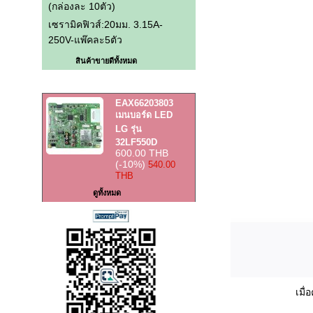
(กล่องละ 10ตัว)
เซรามิคฟิวส์:20มม. 3.15A-
250V-แพ๊คละ5ตัว
สินค้าขายดีทั้งหมด
สินค้าราคาพิเศษ
EAX66203803
เมนบอร์ด LED
LG รุ่น
32LF550D
600.00 THB
(-10%)
540.00
THB
ดูทั้งหมด
เมื