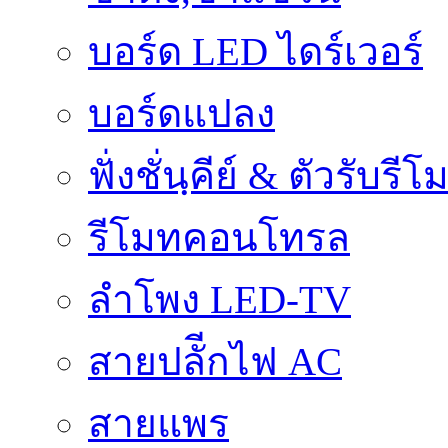
บอร์ด LED ไดร์เวอร์
บอร์ดแปลง
ฟั่งชั่นฺคีย์ & ตัวรับรีโ
รีโมทคอนโทรล
ลำโพง LED-TV
สายปลัีกไฟ AC
สายแพร