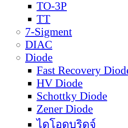
TO-3P
TT
7-Sigment
DIAC
Diode
Fast Recovery Diod
HV Diode
Schottky Diode
Zener Diode
ไดโอดบริดจ์