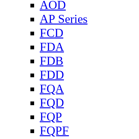
AOD
AP Series
FCD
FDA
FDB
FDD
FQA
FQD
FQP
FQPF