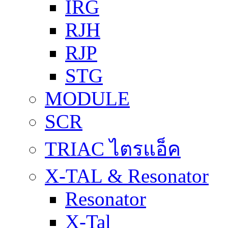
IRG
RJH
RJP
STG
MODULE
SCR
TRIAC ไตรแอ็ค
X-TAL & Resonator
Resonator
X-Tal