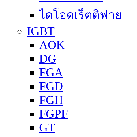
ไดโอดเร็ตติฟาย
IGBT
AOK
DG
FGA
FGD
FGH
FGPF
GT