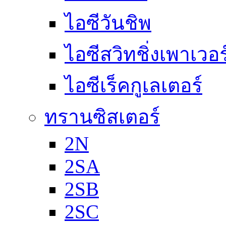
ไอซีวันชิพ
ไอซีสวิทชิ่งเพาเวอ
ไอซีเร็คกูเลเตอร์
ทรานซิสเตอร์
2N
2SA
2SB
2SC