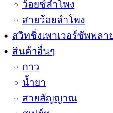
ว้อยซ์ลำโพง
สายว้อยลำโพง
สวิทชิ่งเพาเวอร์ซัพพลา
สินค้าอื่นๆ
กาว
น้ำยา
สายสัญญาณ