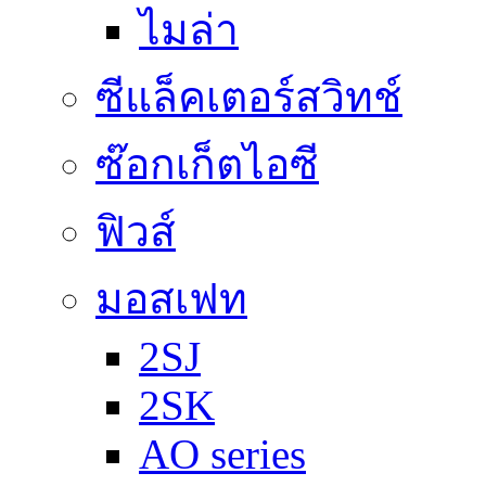
ไมล่า
ซีแล็คเตอร์สวิทช์
ซ๊อกเก็ตไอซี
ฟิวส์
มอสเฟท
2SJ
2SK
AO series