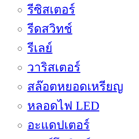
รีซิสเตอร์
รีดสวิทช์
รีเลย์
วาริสเตอร์
สล๊อตหยอดเหรียญ
หลอดไฟ LED
อะแดปเตอร์