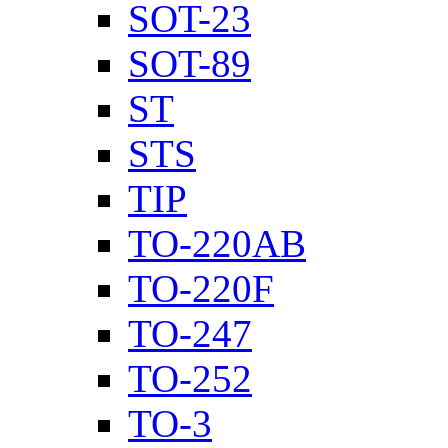
SOT-23
SOT-89
ST
STS
TIP
TO-220AB
TO-220F
TO-247
TO-252
TO-3