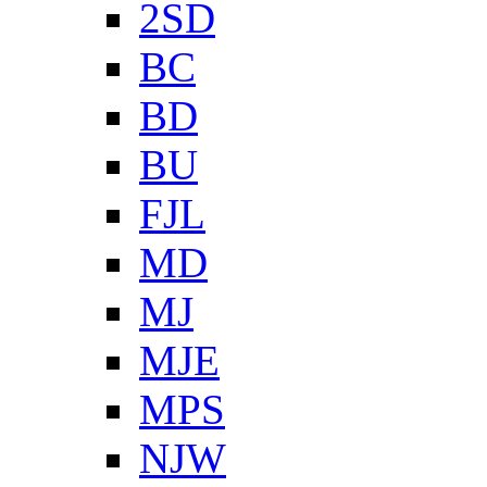
2SD
BC
BD
BU
FJL
MD
MJ
MJE
MPS
NJW