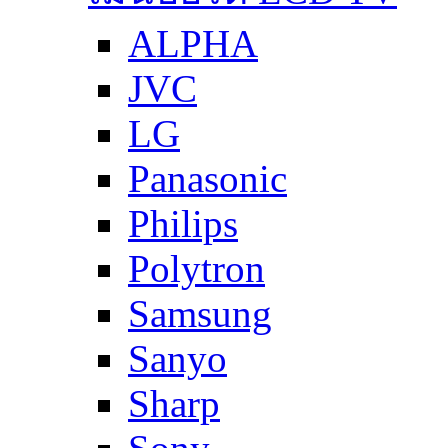
ALPHA
JVC
LG
Panasonic
Philips
Polytron
Samsung
Sanyo
Sharp