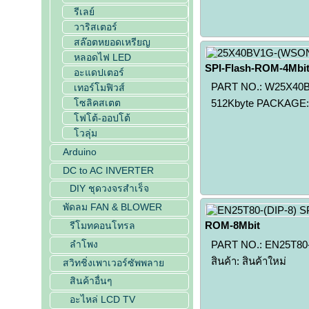
รีเลย์
วาริสเตอร์
สล๊อตหยอดเหรียญ
หลอดไฟ LED
SPI-Flash-ROM-4Mbi
อะแดปเตอร์
PART NO.: W25X40BV
เทอร์โมฟิวส์
โซลิคสเตต
512Kbyte PACKAGE: 
โฟโต้-ออปโต้
โวลุ่ม
Arduino
DC to AC INVERTER
DIY ชุดวงจรสำเร็จ
พัดลม FAN & BLOWER
ROM-8Mbit
รีโมทคอนโทรล
ลำโพง
PART NO.: EN25T80-
สินค้า: สินค้าใหม่
สวิทชิ่งเพาเวอร์ซัพพลาย
สินค้าอื่นๆ
อะไหล่ LCD TV