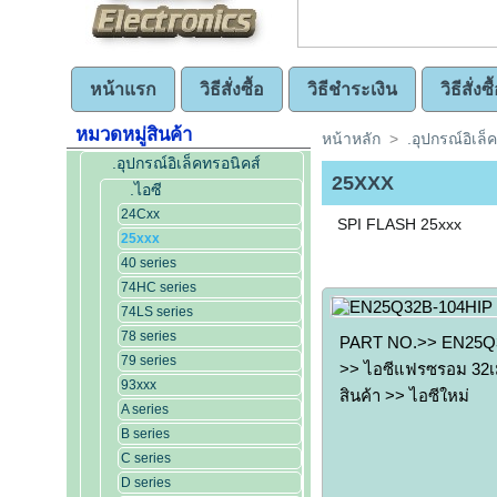
หน้าแรก
วิธีสั่งซื้อ
วิธีชำระเงิน
วิธีสั่ง
หมวดหมู่สินค้า
หน้าหลัก
>
.อุปกรณ์อิเล็
.อุปกรณ์อิเล็คทรอนิคส์
25XXX
.ไอซี
24Cxx
SPI FLASH 25xxx
25xxx
40 series
74HC series
74LS series
78 series
PART NO.>> EN25Q3
79 series
>> ไอซีแฟรซรอม 32เม
93xxx
สินค้า >> ไอซีใหม่
A series
B series
C series
D series