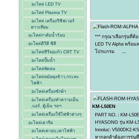
อะไหล่ LED TV
อะไหล่ Plasma TV
อะไหล่ เครื่องรีซีฟเวอร์
ดาวเทียม
อะไหล่กาต้มน้ำร้อน
*** กรุณาเลือกรุ่นที่ต
อะไหล่ดีวีดี ซีดี
LED TV Alpha พร้อม
โปรแกรม ...
อะไหล่ทีวีจอแก้ว CRT TV
อะไหล่ปั๊มน้ำ
อะไหล่พัดลม
อะไหล่หม้อหุงข้าว,กระทะ
ไฟฟ้า
อะไหล่เครื่องซักผ้า
อะไหล่เครื่องทำความเย็น
,แอร์, ตู้เย็น ฯลฯ
KM-L50EN
อะไหล่เครื่องใช้ไฟฟ้าต่างๆ
PART NO. : KM-L50EN
HYASONG รุ่น KM-L50
อะไหล่เตารีด
Innoluc: V500DK2-K
อะไหล่เตาอบ,เตาไฟฟ้า
หากลูกค้าต้องการรุ่นท