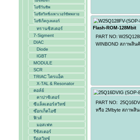
ไอซีลอจิก
ไอซีวันชิพ
ไอซีสวิทชิ่งเพาเวอร์ซัพพลาย
ไอซีเร็คกูเลเตอร์
Flash-ROM-128Mbit
ทรานซิสเตอร์
7-Sigment
PART NO: W25Q128FV 
DIAC
WINBOND สภาพสินค้า
Diode
IGBT
MODULE
SCR
TRIAC ไตรแอ็ค
X-TAL & Resonator
คอล์ย์
คาปาซิเตอร์
PART NO: 25Q16DVIG 
ซีแล็คเตอร์สวิทช์
หรือ 2Mbyte สภาพสินค
ซ๊อกเก็ตไอซี
ฟิวส์
มอสเฟท
รีซิสเตอร์
รีดสวิทช์