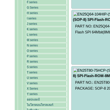
F series
G Series
H series
I series
(SOP-8) SPI-Flash-R
J series
PART NO: EN25Q64-1
K series
Flash SPI 64Mbit(8Mby
L series
M series
N series
O series
P series
R series
S series
T series
8) SPI-Flash-ROM-8M
U series
PART NO.: EN25T80-
V series
PACKAGE: SOP-8 200m
X Series
Y series
ออปแอมป์
ไมโครคอนโทรลเลอร์