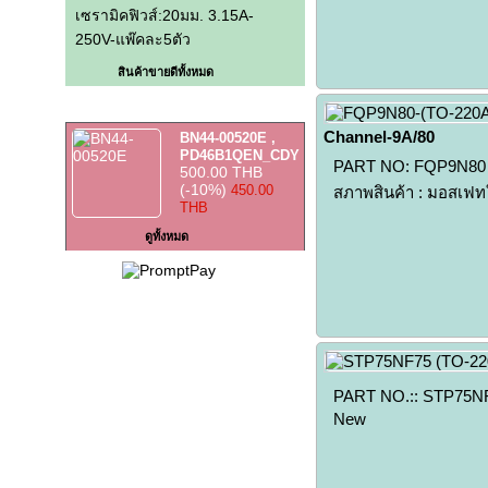
เซรามิคฟิวส์:20มม. 3.15A-
250V-แพ๊คละ5ตัว
สินค้าขายดีทั้งหมด
สินค้าราคาพิเศษ
Channel-9A/80
BN44-00520E ,
PD46B1QEN_CDY
PART NO: FQP9N80 ป
500.00 THB
(-10%)
สภาพสินค้า : มอสเฟท
450.00
THB
ดูทั้งหมด
PART NO.:: STP75NF
New