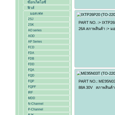
ซ๊อกเก็ตไอซี
ฟิวส์
มอสเฟท
2SJ
PART NO. :> IXTP26P
2SK
26A สภาพสินค้า :> ม
AO series
AOD
AP Series
FCD
FDA
FDB
FDD
FQA
FQD
PART NO.: ME95N03T
FQP
FQPF
88A 30V สภาพสินค้
IRF
MDD
N-Channel
P-Channel