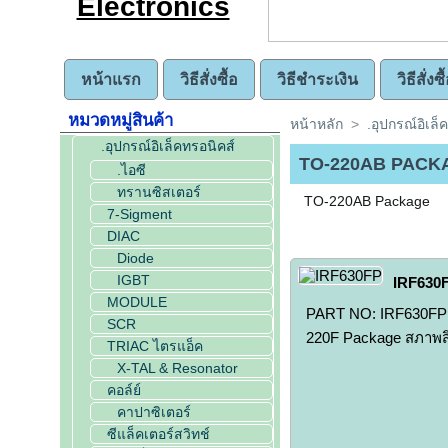
หน้าแรก
วิธีสั่งซื้อ
วิธีชำระเงิน
วิธีสั่ง
หมวดหมู่สินค้า
หน้าหลัก
>
.อุปกรณ์อิเล็
.อุปกรณ์อิเล็คทรอนิคส์
TO-220AB PACK
.ไอซี
ทรานซิสเตอร์
TO-220AB Package
7-Sigment
DIAC
Diode
IGBT
IRF630
MODULE
PART NO: IRF630FP 
SCR
220F Package สภาพสิ
TRIAC ไตรแอ็ค
X-TAL & Resonator
คอล์ย์
คาปาซิเตอร์
ซีแล็คเตอร์สวิทช์