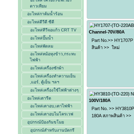
ดาวเทียม
อะไหล่กาต้มน้ำร้อน
อะไหล่ดีวีดี ซีดี
อะไหล่ทีวีจอแก้ว CRT TV
Channel-70V/80A
อะไหล่ปั๊มน้ำ
Part No.>> HY1707P 
อะไหล่พัดลม
สินค้า >> ใหม่
อะไหล่หม้อหุงข้าว,กระทะ
ไฟฟ้า
อะไหล่เครื่องซักผ้า
อะไหล่เครื่องทำความเย็น
,แอร์, ตู้เย็น ฯลฯ
อะไหล่เครื่องใช้ไฟฟ้าต่างๆ
อะไหล่เตารีด
100V/180A
อะไหล่เตาอบ,เตาไฟฟ้า
Part No. >> HY3810P
อะไหล่่เตาอบไมโครเวฟ
180A สภาพสินค้า >>
อุปกรณ์ป้องกันขโมย
อุปกรณ์สำหรับงานบัดกรี