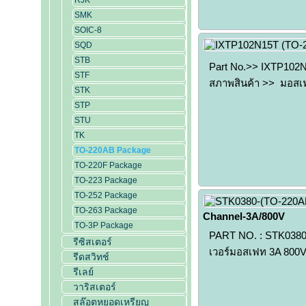
RJK
SMK
SOIC-8
SQD
STB
Part No.>> IXTP102
STF
สภาพสินค้า >> มอสเ
STK
STP
STU
TK
TO-220AB Package
TO-220F Package
TO-223 Package
TO-252 Package
TO-263 Package
Channel-3A/800V
TO-3P Package
PART NO. : STK0380P
รีซิสเตอร์
เวอร์มอสเฟท 3A 800V
รีดสวิทช์
รีเลย์
วาริสเตอร์
สล๊อตหยอดเหรียญ