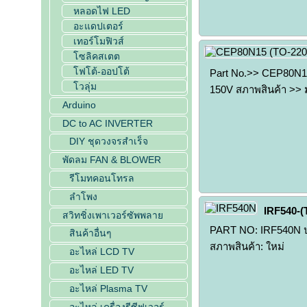
หลอดไฟ LED
อะแดปเตอร์
เทอร์โมฟิวส์
โซลิคสเตต
โฟโต้-ออปโต้
Part No.>> CEP80N15
โวลุ่ม
150V สภาพสินค้า >>
Arduino
DC to AC INVERTER
DIY ชุดวงจรสำเร็จ
พัดลม FAN & BLOWER
รีโมทคอนโทรล
ลำโพง
IRF540-(
สวิทชิ่งเพาเวอร์ซัพพลาย
PART NO: IRF540N ป
สินค้าอื่นๆ
สภาพสินค้า: ใหม่
อะไหล่ LCD TV
อะไหล่ LED TV
อะไหล่ Plasma TV
อะไหล่ เครื่องรีซีฟเวอร์