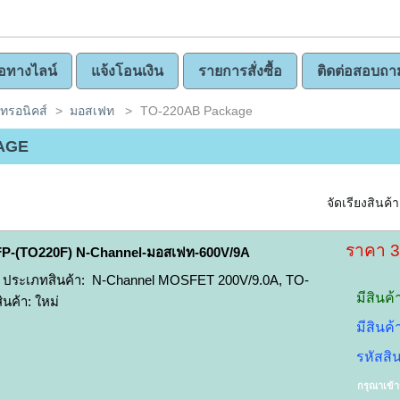
ซื้อทางไลน์
แจ้งโอนเงิน
รายการสั่งซื้อ
ติดต่อสอบถา
คทรอนิคส์
>
มอสเฟท
>
TO-220AB Package
AGE
จัดเรียงสินค้า
ราคา 
FP-(TO220F) N-Channel-มอสเฟท-600V/9A
ประเภทสินค้า: N-Channel MOSFET 200V/9.0A, TO-
มีสินค้
นค้า: ใหม่
มีสินค
รหัสสิ
กรุณาเข้