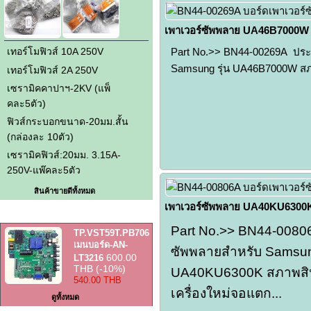
เพาเวอร์ซัพพลาย UA46B7000W
Part No.>> BN44-00269A ประเ
เทอร์โมฟิวส์ 10A 250V
Samsung รุ่น UA46B7000W สภา
เทอร์โมฟิวส์ 2A 250V
เซรามิคคาปาฯ-2KV (แพ็
คละ5ตัว)
ฟิวส์กระบอกขนาด-20มม.สั้น
(กล่องละ 10ตัว)
เซรามิคฟิวส์:20มม. 3.15A-
250V-แพ๊คละ5ตัว
สินค้าขายดีทั้งหมด
เพาเวอร์ซัพพลาย UA40KU6300
สินค้าราคาพิเศษ
Part No.>> BN44-00806
TP.VST59T.PB706
เมนบอร์ด-AN-
ซัพพลายสำหรับ Samsung
600.00
LT3216
THB
(-10%)
UA40KU6300K สภาพสิน
540.00 THB
เครื่องใหม่จอแตก...
ดูทั้งหมด