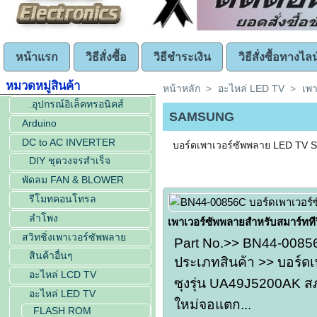
หน้าแรก
วิธีสั่งซื้อ
วิธีชำระเงิน
วิธีสั่งซื้อทางไลน
หมวดหมู่สินค้า
หน้าหลัก
>
อะไหล่ LED TV
>
เพา
.อุปกรณ์อิเล็คทรอนิคส์
SAMSUNG
Arduino
DC to AC INVERTER
บอร์ดเพาเวอร์ซัพพลาย LED T
DIY ชุดวงจรสำเร็จ
พัดลม FAN & BLOWER
รีโมทคอนโทรล
ลำโพง
เพาเวอร์ซัพพลายสำหรับสมาร์ททีวีซ
สวิทชิ่งเพาเวอร์ซัพพลาย
Part No.>> BN44-008
สินค้าอื่นๆ
ประเภทสินค้า >> บอร์ดเ
อะไหล่ LCD TV
ซุงรุ่น UA49J5200AK ส
อะไหล่ LED TV
ใหม่จอแตก...
FLASH ROM