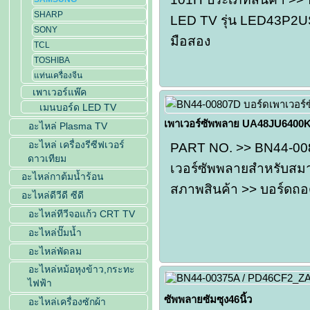
SHARP
LED TV รุ่น LED43P2US
SONY
มือสอง
TCL
TOSHIBA
แท่นเครื่องจีน
เพาเวอร์แพ๊ค
เมนบอร์ด LED TV
เพาเวอร์ซัพพลาย UA48JU6400
อะไหล่ Plasma TV
อะไหล่ เครื่องรีซีฟเวอร์
PART NO. >> BN44-008
ดาวเทียม
เวอร์ซัพพลายสำหรับสมา
อะไหล่กาต้มน้ำร้อน
สภาพสินค้า >> บอร์ดถอ
อะไหล่ดีวีดี ซีดี
อะไหล่ทีวีจอแก้ว CRT TV
อะไหล่ปั๊มน้ำ
อะไหล่พัดลม
อะไหล่หม้อหุงข้าว,กระทะ
ไฟฟ้า
ซัพพลายซัมซุง46นิ้ว
อะไหล่เครื่องซักผ้า