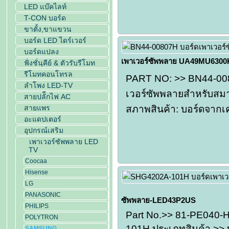
LED แบ๊คไลท์
T-CON บอร์ด
ขาตั้ง,ขาแขวน
บอร์ด LED ไดร์เวอร์
บอร์ดแปลง
เพาเวอร์ซัพพลาย UA49MU6300
ฟั่งชั่นฺคีย์ & ตัวรับรีโมท
รีโมทคอนโทรล
PART NO: >> BN44-008
ลำโพง LED-TV
เวอร์ซัพพลายสำหรับสมา
สายปลัีกไฟ AC
สายแพร
สภาพสินค้า: บอร์ดจากเ
อะแดปเตอร์
อุปกรณ์เสริม
เพาเวอร์ซัพพลาย LED
TV
Coocaa
Hisense
LG
PANASONIC
ซัพพลาย-LED43P2US
PHILIPS
Part No.>> 81-PE040-
POLYTRON
101H ประเภทสินค้า >> 
SAMSUNG