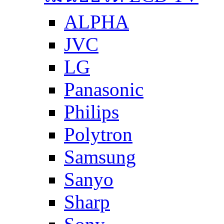
ALPHA
JVC
LG
Panasonic
Philips
Polytron
Samsung
Sanyo
Sharp