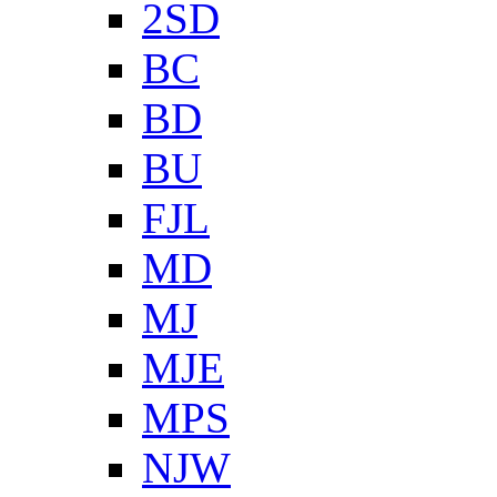
2SD
BC
BD
BU
FJL
MD
MJ
MJE
MPS
NJW