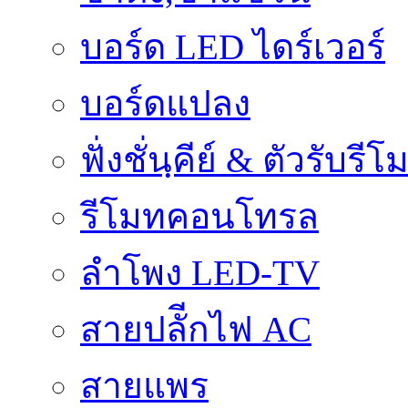
บอร์ด LED ไดร์เวอร์
บอร์ดแปลง
ฟั่งชั่นฺคีย์ & ตัวรับรีโ
รีโมทคอนโทรล
ลำโพง LED-TV
สายปลัีกไฟ AC
สายแพร