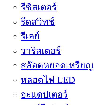
รีซิสเตอร์
รีดสวิทช์
รีเลย์
วาริสเตอร์
สล๊อตหยอดเหรียญ
หลอดไฟ LED
อะแดปเตอร์