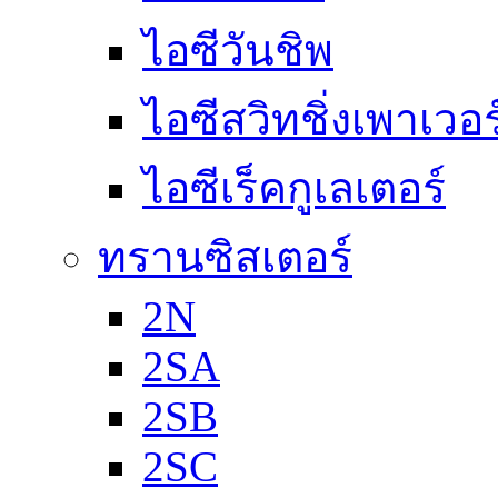
ไอซีวันชิพ
ไอซีสวิทชิ่งเพาเวอ
ไอซีเร็คกูเลเตอร์
ทรานซิสเตอร์
2N
2SA
2SB
2SC