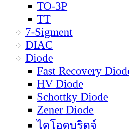
TO-3P
TT
7-Sigment
DIAC
Diode
Fast Recovery Diod
HV Diode
Schottky Diode
Zener Diode
ไดโอดบริดจ์