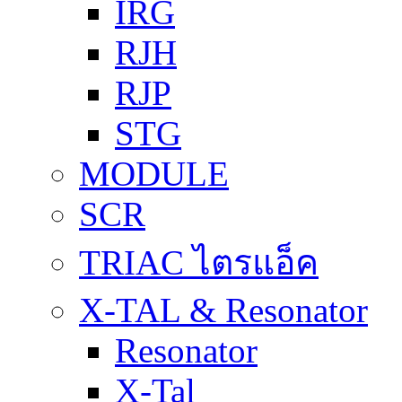
IRG
RJH
RJP
STG
MODULE
SCR
TRIAC ไตรแอ็ค
X-TAL & Resonator
Resonator
X-Tal