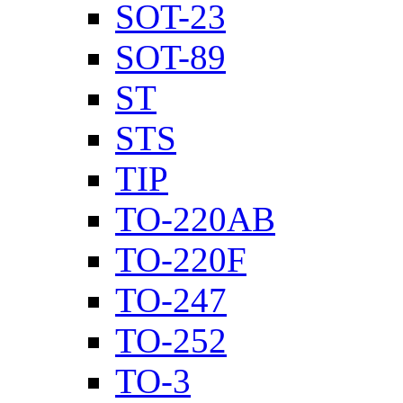
SOT-23
SOT-89
ST
STS
TIP
TO-220AB
TO-220F
TO-247
TO-252
TO-3