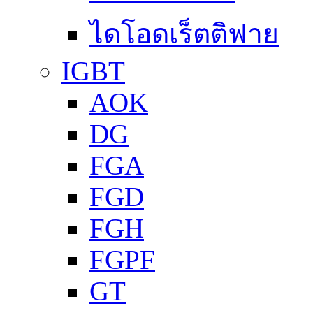
ไดโอดเร็ตติฟาย
IGBT
AOK
DG
FGA
FGD
FGH
FGPF
GT