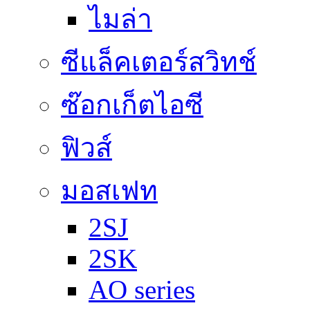
ไมล่า
ซีแล็คเตอร์สวิทช์
ซ๊อกเก็ตไอซี
ฟิวส์
มอสเฟท
2SJ
2SK
AO series