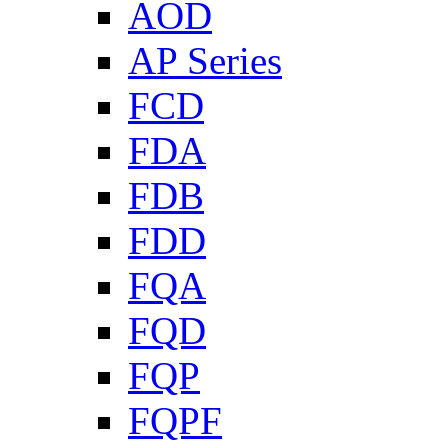
AOD
AP Series
FCD
FDA
FDB
FDD
FQA
FQD
FQP
FQPF