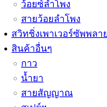
ว้อยซ์ลำโพง
สายว้อยลำโพง
สวิทชิ่งเพาเวอร์ซัพพลา
สินค้าอื่นๆ
กาว
น้ำยา
สายสัญญาณ