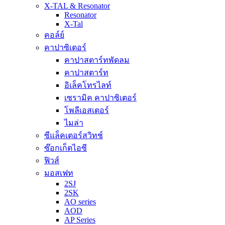
X-TAL & Resonator
Resonator
X-Tal
คอล์ย์
คาปาซิเตอร์
คาปาสตาร์ทพัดลม
คาปาสตาร์ท
อิเล็คโทรไลท์
เซรามิค คาปาซิเตอร์
โพลีเอสเตอร์
ไมล่า
ซีแล็คเตอร์สวิทช์
ซ๊อกเก็ตไอซี
ฟิวส์
มอสเฟท
2SJ
2SK
AO series
AOD
AP Series