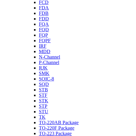
FCD
FDA
FDB
FDD
FQA
FQD
FQP
FQPF
IRF
MDD
N-Channel
P-Channel
RJK
SMK
SOIC-8
SQD
STB
STF
STK
STP
STU
TK
TO-220AB Package
TO-220F Package
TO-223 Package