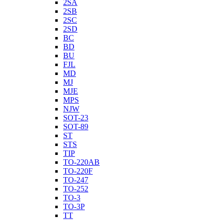
2SA
2SB
2SC
2SD
BC
BD
BU
FJL
MD
MJ
MJE
MPS
NJW
SOT-23
SOT-89
ST
STS
TIP
TO-220AB
TO-220F
TO-247
TO-252
TO-3
TO-3P
TT