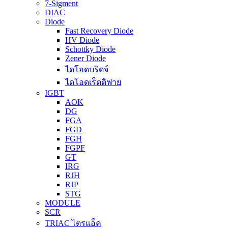
7-Sigment
DIAC
Diode
Fast Recovery Diode
HV Diode
Schottky Diode
Zener Diode
ไดโอดบริดจ์
ไดโอดเร็ตติฟาย
IGBT
AOK
DG
FGA
FGD
FGH
FGPF
GT
IRG
RJH
RJP
STG
MODULE
SCR
TRIAC ไตรแอ็ค