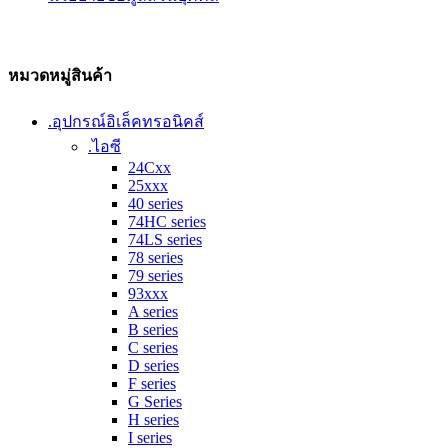
หมวดหมู่สินค้า
.อุปกรณ์อิเล็คทรอนิคส์
.ไอซี
24Cxx
25xxx
40 series
74HC series
74LS series
78 series
79 series
93xxx
A series
B series
C series
D series
F series
G Series
H series
I series