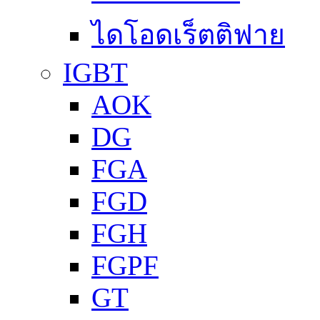
ไดโอดเร็ตติฟาย
IGBT
AOK
DG
FGA
FGD
FGH
FGPF
GT