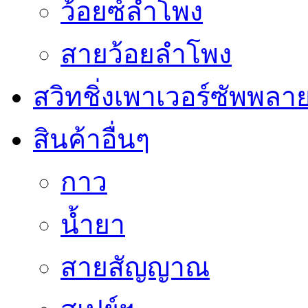
ว้อยซ์ลำโพง
สายว้อยลำโพง
สวิทชิ่งเพาเวอร์ซัพพลา
สินค้าอื่นๆ
กาว
น้ำยา
สายสัญญาณ