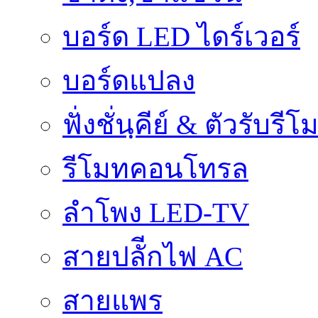
บอร์ด LED ไดร์เวอร์
บอร์ดแปลง
ฟั่งชั่นฺคีย์ & ตัวรับรีโ
รีโมทคอนโทรล
ลำโพง LED-TV
สายปลัีกไฟ AC
สายแพร