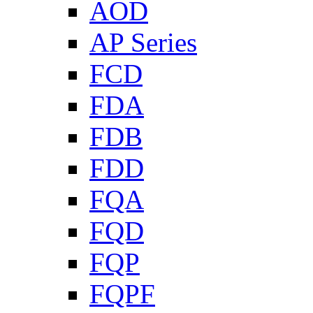
AOD
AP Series
FCD
FDA
FDB
FDD
FQA
FQD
FQP
FQPF