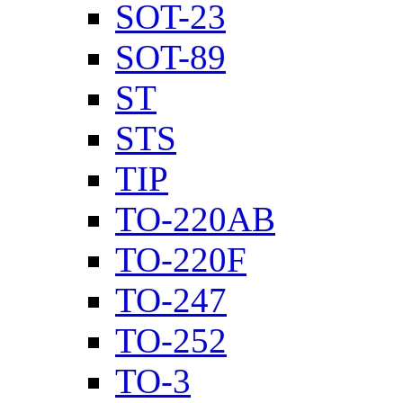
SOT-23
SOT-89
ST
STS
TIP
TO-220AB
TO-220F
TO-247
TO-252
TO-3