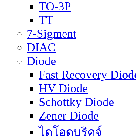
TO-3P
TT
7-Sigment
DIAC
Diode
Fast Recovery Diod
HV Diode
Schottky Diode
Zener Diode
ไดโอดบริดจ์