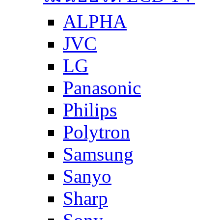
ALPHA
JVC
LG
Panasonic
Philips
Polytron
Samsung
Sanyo
Sharp