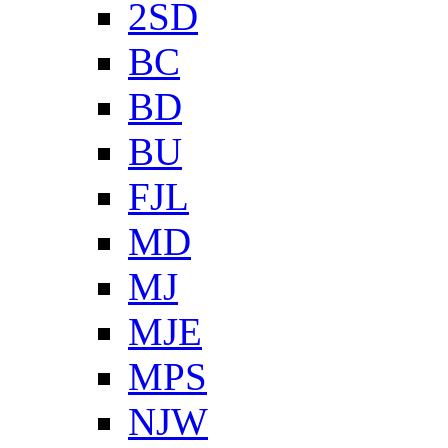
2SD
BC
BD
BU
FJL
MD
MJ
MJE
MPS
NJW