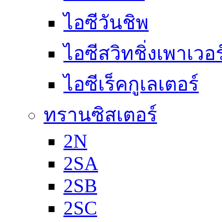
ไอซีวันชิพ
ไอซีสวิทชิ่งเพาเวอ
ไอซีเร็คกูเลเตอร์
ทรานซิสเตอร์
2N
2SA
2SB
2SC