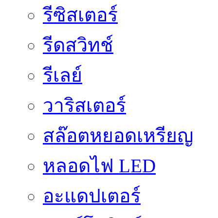
รีซิสเตอร์
รีดสวิทช์
รีเลย์
วาริสเตอร์
สล๊อตหยอดเหรียญ
หลอดไฟ LED
อะแดปเตอร์