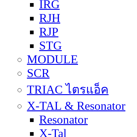
IRG
RJH
RJP
STG
MODULE
SCR
TRIAC ไตรแอ็ค
X-TAL & Resonator
Resonator
X-Tal