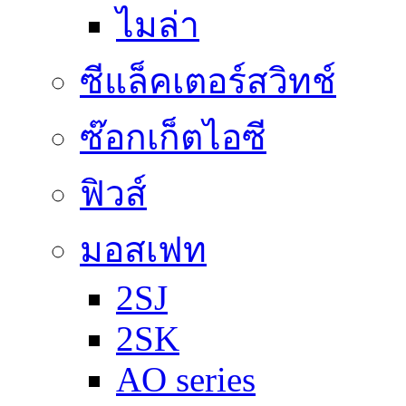
ไมล่า
ซีแล็คเตอร์สวิทช์
ซ๊อกเก็ตไอซี
ฟิวส์
มอสเฟท
2SJ
2SK
AO series