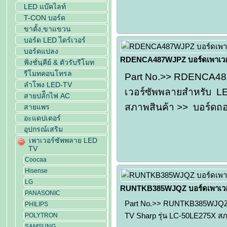
LED แบ๊คไลท์
T-CON บอร์ด
ขาตั้ง,ขาแขวน
บอร์ด LED ไดร์เวอร์
บอร์ดแปลง
RDENCA487WJPZ บอร์ดเพาเวอ
ฟั่งชั่นฺคีย์ & ตัวรับรีโมท
รีโมทคอนโทรล
Part No.>> RDENCA487
ลำโพง LED-TV
เวอร์ซัพพลายสำหรับ L
สายปลัีกไฟ AC
สภาพสินค้า >> บอร์ดถ
สายแพร
อะแดปเตอร์
อุปกรณ์เสริม
เพาเวอร์ซัพพลาย LED
TV
Coocaa
Hisense
LG
RUNTKB385WJQZ บอร์ดเพาเวอ
PANASONIC
Part No.>> RUNTKB385WJQZ ป
PHILIPS
TV Sharp รุ่น LC-50LE275X สภ
POLYTRON
SAMSUNG