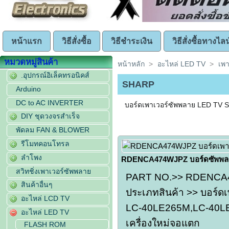
หน้าแรก
วิธีสั่งซื้อ
วิธีชำระเงิน
วิธีสั่งซื้อทางไลน
หมวดหมู่สินค้า
หน้าหลัก
>
อะไหล่ LED TV
>
เพา
.อุปกรณ์อิเล็คทรอนิคส์
SHARP
Arduino
DC to AC INVERTER
บอร์ดเพาเวอร์ซัพพลาย LED TV
DIY ชุดวงจรสำเร็จ
พัดลม FAN & BLOWER
รีโมทคอนโทรล
ลำโพง
RDENCA474WJPZ บอร์ดซัพพล
สวิทชิ่งเพาเวอร์ซัพพลาย
PART NO.>> RDENCA4
สินค้าอื่นๆ
ประเภทสินค้า >> บอร์ดเ
อะไหล่ LCD TV
LC-40LE265M,LC-40LE
อะไหล่ LED TV
เครื่องใหม่จอแตก
FLASH ROM