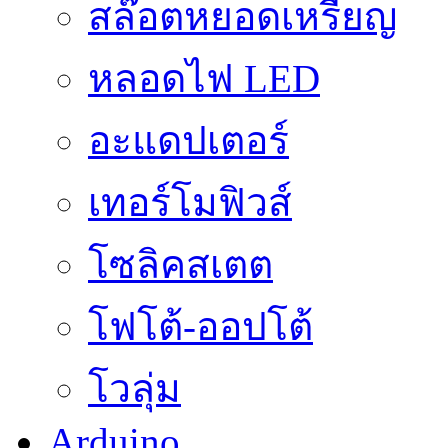
สล๊อตหยอดเหรียญ
หลอดไฟ LED
อะแดปเตอร์
เทอร์โมฟิวส์
โซลิคสเตต
โฟโต้-ออปโต้
โวลุ่ม
Arduino