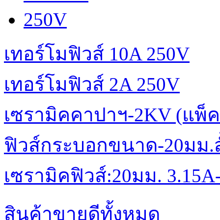
เทอร์โมฟิวส์ 10A 250V
เทอร์โมฟิวส์ 2A 250V
เซรามิคคาปาฯ-2KV (แพ็ค
ฟิวส์กระบอกขนาด-20มม.สั้
เซรามิคฟิวส์:20มม. 3.15A
สินค้าขายดีทั้งหมด