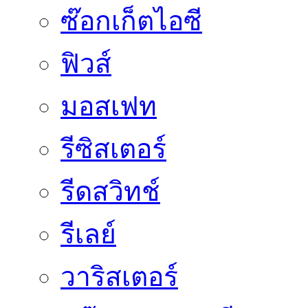
ซ๊อกเก็ตไอซี
ฟิวส์
มอสเฟท
รีซิสเตอร์
รีดสวิทช์
รีเลย์
วาริสเตอร์