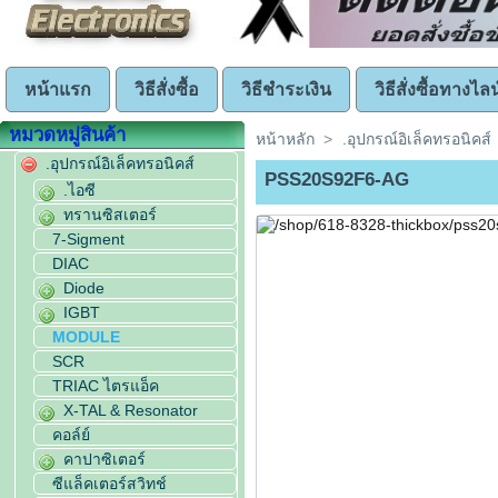
หน้าแรก
วิธีสั่งซื้อ
วิธีชำระเงิน
วิธีสั่งซื้อทางไลน
หมวดหมู่สินค้า
หน้าหลัก
>
.อุปกรณ์อิเล็คทรอนิคส์
.อุปกรณ์อิเล็คทรอนิคส์
PSS20S92F6-AG
.ไอซี
ทรานซิสเตอร์
7-Sigment
DIAC
Diode
IGBT
MODULE
SCR
TRIAC ไตรแอ็ค
X-TAL & Resonator
คอล์ย์
คาปาซิเตอร์
ซีแล็คเตอร์สวิทช์