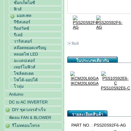
ซ๊อกเก็ตไอซี
ฟิวส์
มอสเฟท
รีซิสเตอร์
รีดสวิทช์
รีเลย์
วาริสเตอร์
พิมพ์
สล๊อตหยอดเหรียญ
หลอดไฟ LED
อะแดปเตอร์
ในประเภทเดียวกัน
เทอร์โมฟิวส์
โซลิคสเตต
โฟโต้-ออปโต้
IKCM20L60GA
โวลุ่ม
...
PSS10S92E6-C
PS21964-4C...
Arduino
DRV6807...
DC to AC INVERTER
DIY ชุดวงจรสำเร็จ
รายละเอียดสินค้า
พัดลม FAN & BLOWER
PART NO. : PSS20S92F6-AG
รีโมทคอนโทรล