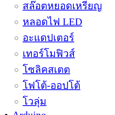
สล๊อตหยอดเหรียญ
หลอดไฟ LED
อะแดปเตอร์
เทอร์โมฟิวส์
โซลิคสเตต
โฟโต้-ออปโต้
โวลุ่ม
Arduino