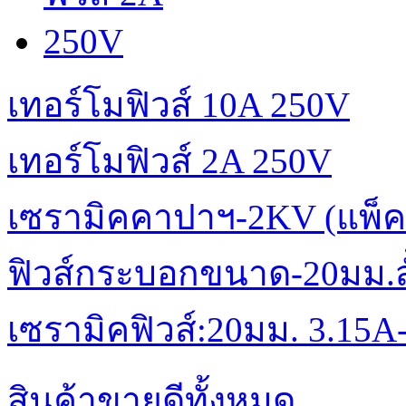
เทอร์โมฟิวส์ 10A 250V
เทอร์โมฟิวส์ 2A 250V
เซรามิคคาปาฯ-2KV (แพ็ค
ฟิวส์กระบอกขนาด-20มม.สั้
เซรามิคฟิวส์:20มม. 3.15A
สินค้าขายดีทั้งหมด