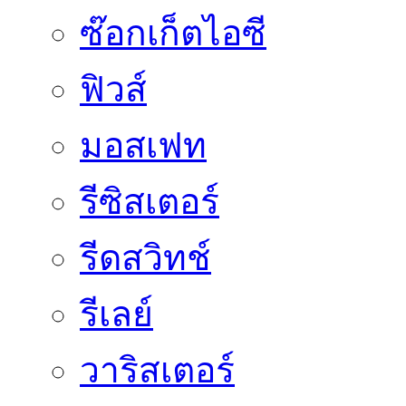
ซ๊อกเก็ตไอซี
ฟิวส์
มอสเฟท
รีซิสเตอร์
รีดสวิทช์
รีเลย์
วาริสเตอร์