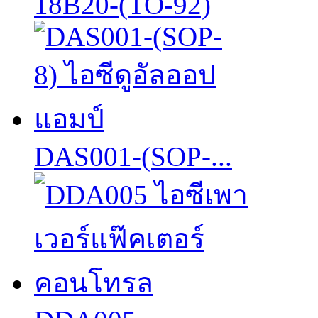
18B20-(TO-92)
DAS001-(SOP-...