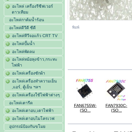
อะไหล่ เครื่องรีซีฟเวอร์
ดาวเทียม
อะไหล่กาต้มน้ำร้อน
พิมพ์
อะไหล่ดีวีดี ซีดี
อะไหล่ทีวีจอแก้ว CRT TV
อะไหล่ปั๊มน้ำ
อะไหล่พัดลม
อะไหล่หม้อหุงข้าว,กระทะ
ไฟฟ้า
ในประเภทเดียวกัน
อะไหล่เครื่องซักผ้า
อะไหล่เครื่องทำความเย็น
,แอร์, ตู้เย็น ฯลฯ
อะไหล่เครื่องใช้ไฟฟ้าต่างๆ
อะไหล่เตารีด
R-
FAN7602-
FAN6756MR-
FAN6755W-
FAN7930C-
(SOP...
(S...
(SO...
(SO...
อะไหล่เตาอบ,เตาไฟฟ้า
อะไหล่่เตาอบไมโครเวฟ
รายละเอียดสินค้า
อุปกรณ์ป้องกันขโมย