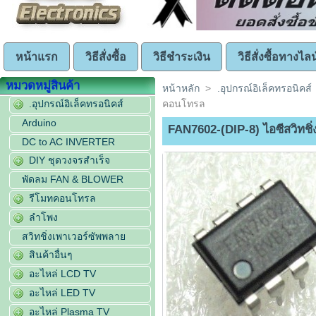
หน้าแรก
วิธีสั่งซื้อ
วิธีชำระเงิน
วิธีสั่งซื้อทางไลน
หมวดหมู่สินค้า
หน้าหลัก
>
.อุปกรณ์อิเล็คทรอนิคส์
.อุปกรณ์อิเล็คทรอนิคส์
คอนโทรล
Arduino
FAN7602-(DIP-8) ไอซีสวิทช
DC to AC INVERTER
DIY ชุดวงจรสำเร็จ
พัดลม FAN & BLOWER
รีโมทคอนโทรล
ลำโพง
สวิทชิ่งเพาเวอร์ซัพพลาย
สินค้าอื่นๆ
อะไหล่ LCD TV
อะไหล่ LED TV
อะไหล่ Plasma TV