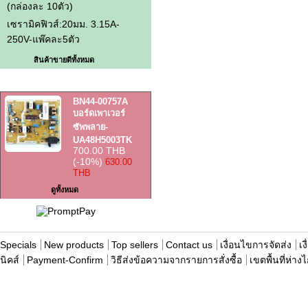
(กล่องละ 10ตัว)
เซรามิคฟิวส์:20มม. 3.15A-
250V-แพ๊คละ5ตัว
สินค้าขายดีทั้งหมด
สินค้าราคาพิเศษ
BN44-00757A
บอร์ดเพาเวอร์
ซัพพลาย-
UA48H5003TK
700.00 THB
(-10%)
630.00
THB
ดูทั้งหมด
Specials
New products
Top sellers
Contact us
เงื่อนไขการจัดส่ง
เง
นิคส์
Payment-Confirm
วิธีส่งข้อความจากรายการสั่งซื้อ
เขตพื้นที่ห่าง