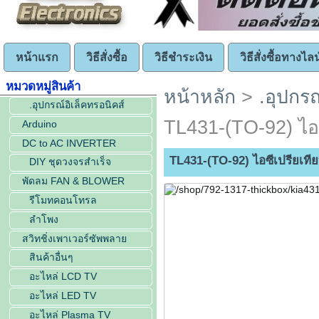
หน้าแรก
วิธีสั่งซื้อ
วิธีชำระเงิน
วิธีสั่งซื้อทางไลน
หมวดหมู่สินค้า
หน้าหลัก
>
.อุปกรณ
.อุปกรณ์อิเล็คทรอนิคส์
TL431-(TO-92) ไอซ
Arduino
DC to AC INVERTER
TL431-(TO-92) ไอซีเปรียเที
DIY ชุดวงจรสำเร็จ
พัดลม FAN & BLOWER
รีโมทคอนโทรล
ลำโพง
สวิทชิ่งเพาเวอร์ซัพพลาย
สินค้าอื่นๆ
อะไหล่ LCD TV
อะไหล่ LED TV
อะไหล่ Plasma TV