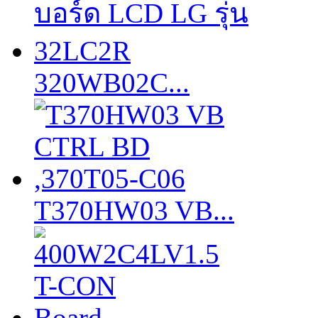
320WB02C...
T370HW03 VB...