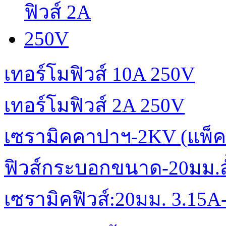
เทอร์โมฟิวส์ 10A 250V
เทอร์โมฟิวส์ 2A 250V
เซรามิคคาปาฯ-2KV (แพ็ค
ฟิวส์กระบอกขนาด-20มม.สั้
เซรามิคฟิวส์:20มม. 3.15A