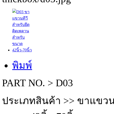
พิมพ์
PART NO. > D03
ประเภทสินค้า >> ขาแขวน