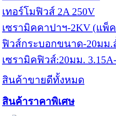
เทอร์โมฟิวส์ 2A 250V
เซรามิคคาปาฯ-2KV (แพ็ค
ฟิวส์กระบอกขนาด-20มม.สั้
เซรามิคฟิวส์:20มม. 3.15A
สินค้าขายดีทั้งหมด
สินค้าราคาพิเศษ