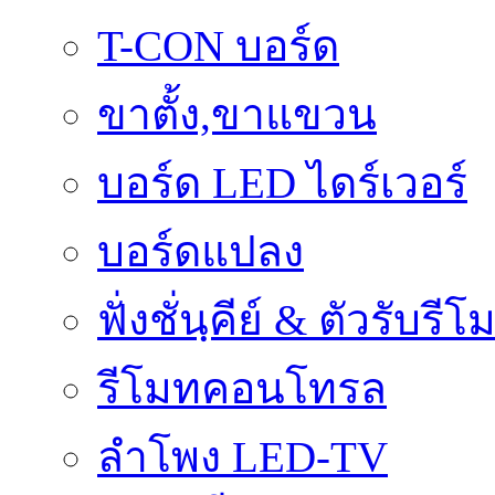
T-CON บอร์ด
ขาตั้ง,ขาแขวน
บอร์ด LED ไดร์เวอร์
บอร์ดแปลง
ฟั่งชั่นฺคีย์ & ตัวรับรีโ
รีโมทคอนโทรล
ลำโพง LED-TV