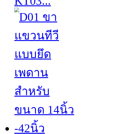
KT03...