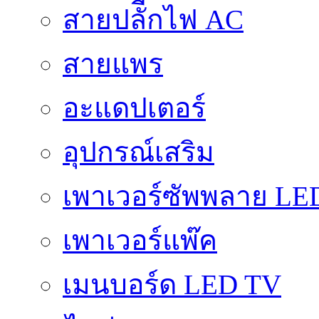
สายปลัีกไฟ AC
สายแพร
อะแดปเตอร์
อุปกรณ์เสริม
เพาเวอร์ซัพพลาย LE
เพาเวอร์แพ๊ค
เมนบอร์ด LED TV