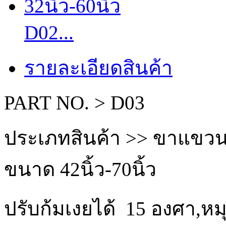
D02...
รายละเอียดสินค้า
PART NO. > D03
ประเภทสินค้า >> ขาแขวน
ขนาด 42นิ้ว-70นิ้ว
ปรับก้มเงยได้ 15 องศา,หม