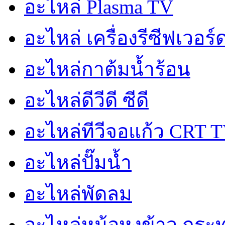
อะไหล่ Plasma TV
อะไหล่ เครื่องรีซีฟเวอร
อะไหล่กาต้มน้ำร้อน
อะไหล่ดีวีดี ซีดี
อะไหล่ทีวีจอแก้ว CRT 
อะไหล่ปั๊มน้ำ
อะไหล่พัดลม
อะไหล่หม้อหุงข้าว,กระ