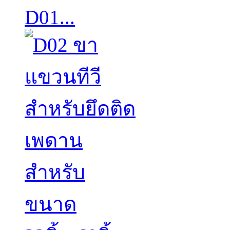
D01...