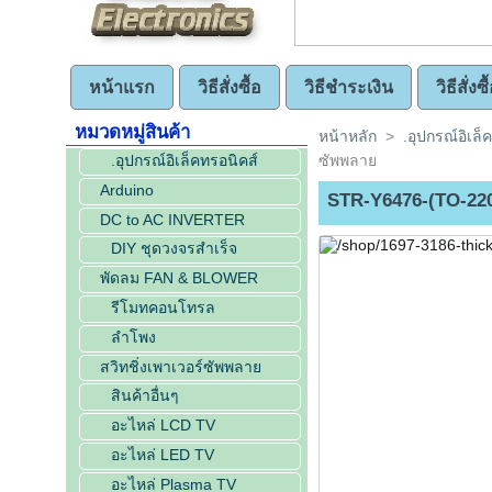
หน้าแรก
วิธีสั่งซื้อ
วิธีชำระเงิน
วิธีสั่ง
หมวดหมู่สินค้า
หน้าหลัก
>
.อุปกรณ์อิเล็
.อุปกรณ์อิเล็คทรอนิคส์
ซัพพลาย
Arduino
STR-Y6476-(TO-220F
DC to AC INVERTER
DIY ชุดวงจรสำเร็จ
พัดลม FAN & BLOWER
รีโมทคอนโทรล
ลำโพง
สวิทชิ่งเพาเวอร์ซัพพลาย
สินค้าอื่นๆ
อะไหล่ LCD TV
อะไหล่ LED TV
อะไหล่ Plasma TV