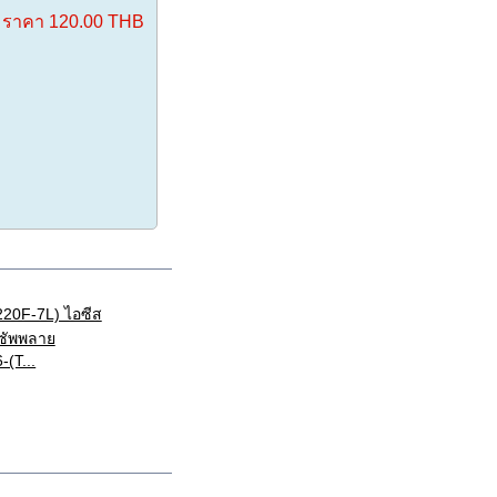
ราคา
120.00 THB
(T...