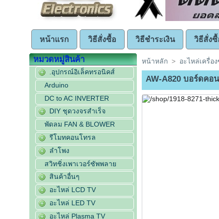
หน้าแรก
วิธีสั่งซื้อ
วิธีชำระเงิน
วิธีสั่ง
หมวดหมู่สินค้า
หน้าหลัก
>
อะไหล่เครื่อง
.อุปกรณ์อิเล็คทรอนิคส์
AW-A820 บอร์ดคอน
Arduino
DC to AC INVERTER
DIY ชุดวงจรสำเร็จ
พัดลม FAN & BLOWER
รีโมทคอนโทรล
ลำโพง
สวิทชิ่งเพาเวอร์ซัพพลาย
สินค้าอื่นๆ
อะไหล่ LCD TV
อะไหล่ LED TV
อะไหล่ Plasma TV