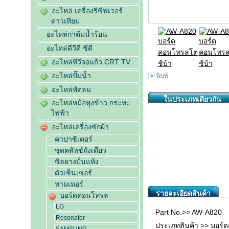
อะไหล่ เครื่องรีซีฟเวอร์
ดาวเทียม
อะไหล่กาต้มน้ำร้อน
อะไหล่ดีวีดี ซีดี
อะไหล่ทีวีจอแก้ว CRT TV
อะไหล่ปั๊มน้ำ
พิมพ์
อะไหล่พัดลม
ในประเภทเดียวกัน
อะไหล่หม้อหุงข้าว,กระทะ
ไฟฟ้า
อะไหล่เครื่องซักผ้า
คาปาซิเตอร์
ชุดคลัทช์ถังเดี่ยว
ซิลยางปั่นแห้ง
ตัวเซ็นเซอร์
ทามเมอร์
รายละเอียดสินค้า
บอร์ดคอนโทรล
LG
Part No.>> AW-A820
Resonator
ประเภทสินค้า >> บอร์ด