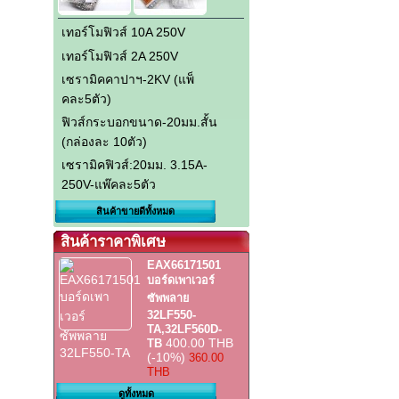
เทอร์โมฟิวส์ 10A 250V
เทอร์โมฟิวส์ 2A 250V
เซรามิคคาปาฯ-2KV (แพ็
คละ5ตัว)
ฟิวส์กระบอกขนาด-20มม.สั้น
(กล่องละ 10ตัว)
เซรามิคฟิวส์:20มม. 3.15A-
250V-แพ๊คละ5ตัว
สินค้าขายดีทั้งหมด
สินค้าราคาพิเศษ
EAX66171501
บอร์ดเพาเวอร์
ซัพพลาย
32LF550-
TA,32LF560D-
400.00 THB
TB
(-10%)
360.00
THB
ดูทั้งหมด