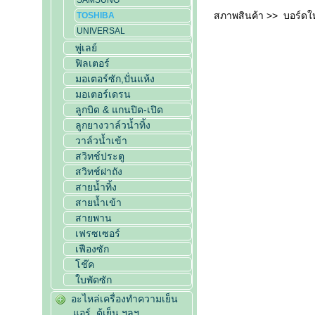
SAMSUNG
สภาพสินค้า >> บอร์ดให
TOSHIBA
UNIVERSAL
พู่เลย์
ฟิลเตอร์
มอเตอร์ซัก,ปั่นแห้ง
มอเตอร์เดรน
ลูกบิด & แกนปิด-เปิด
ลูกยางวาล์วน้ำทิ้ง
วาล์วน้ำเข้า
สวิทช์ประตู
สวิทช์ฝาถัง
สายน้ำทิ้ง
สายน้ำเข้า
สายพาน
เฟรซเซอร์
เฟืองซัก
โช๊ค
ใบพัดซัก
อะไหล่เครื่องทำความเย็น
,แอร์, ตู้เย็น ฯลฯ