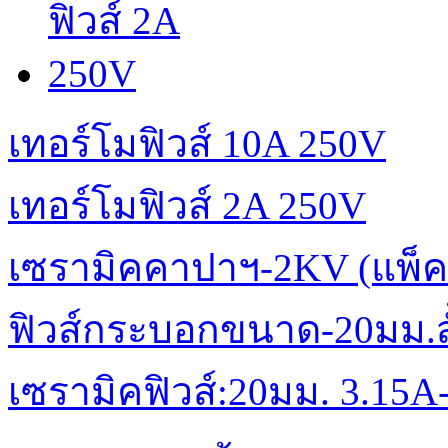
เทอร์โมฟิวส์ 10A 250V
เทอร์โมฟิวส์ 2A 250V
เซรามิคคาปาฯ-2KV (แพ็ค
ฟิวส์กระบอกขนาด-20มม.สั้
เซรามิคฟิวส์:20มม. 3.15A