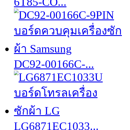
6T85-CO...
DC92-00166C-...
LG6871EC1033...