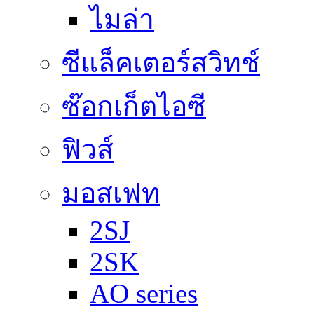
ไมล่า
ซีแล็คเตอร์สวิทช์
ซ๊อกเก็ตไอซี
ฟิวส์
มอสเฟท
2SJ
2SK
AO series