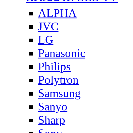
ALPHA
JVC
LG
Panasonic
Philips
Polytron
Samsung
Sanyo
Sharp