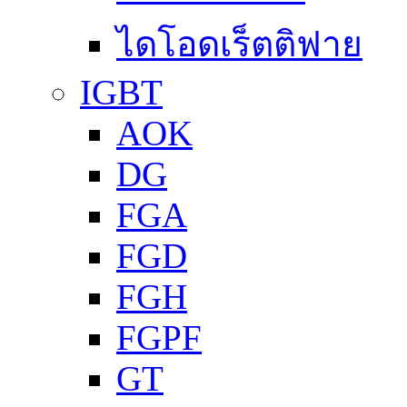
ไดโอดเร็ตติฟาย
IGBT
AOK
DG
FGA
FGD
FGH
FGPF
GT