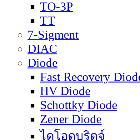
TO-3P
TT
7-Sigment
DIAC
Diode
Fast Recovery Diod
HV Diode
Schottky Diode
Zener Diode
ไดโอดบริดจ์