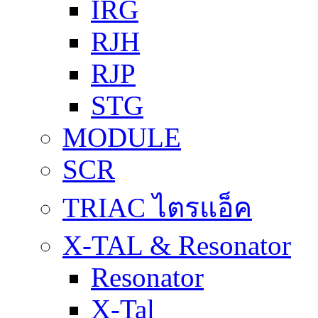
IRG
RJH
RJP
STG
MODULE
SCR
TRIAC ไตรแอ็ค
X-TAL & Resonator
Resonator
X-Tal