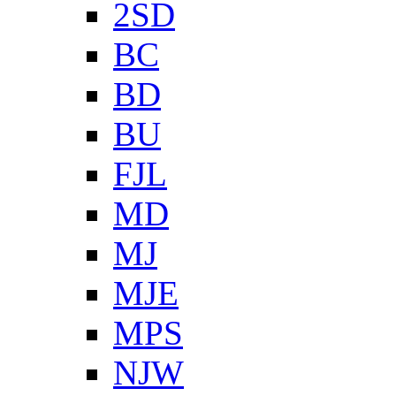
2SD
BC
BD
BU
FJL
MD
MJ
MJE
MPS
NJW