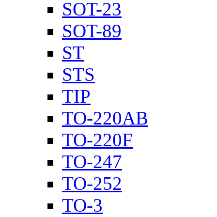
SOT-23
SOT-89
ST
STS
TIP
TO-220AB
TO-220F
TO-247
TO-252
TO-3