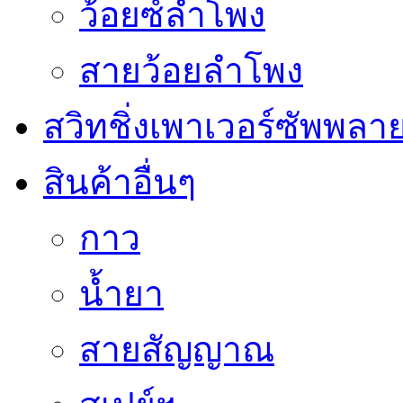
ว้อยซ์ลำโพง
สายว้อยลำโพง
สวิทชิ่งเพาเวอร์ซัพพลา
สินค้าอื่นๆ
กาว
น้ำยา
สายสัญญาณ