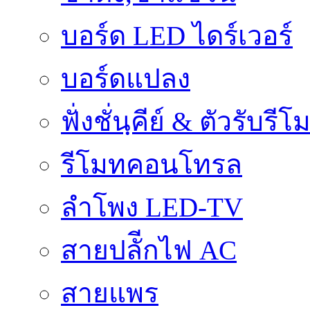
บอร์ด LED ไดร์เวอร์
บอร์ดแปลง
ฟั่งชั่นฺคีย์ & ตัวรับรีโ
รีโมทคอนโทรล
ลำโพง LED-TV
สายปลัีกไฟ AC
สายแพร