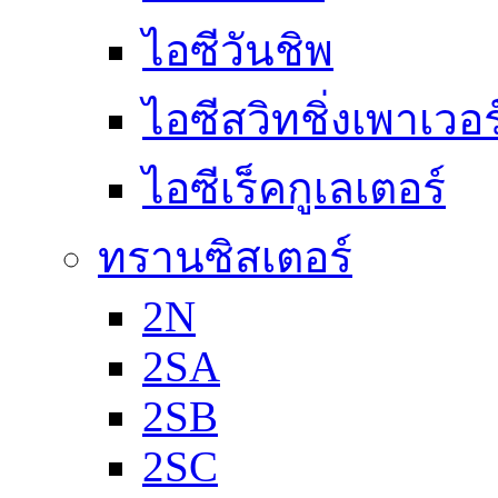
ไอซีวันชิพ
ไอซีสวิทชิ่งเพาเวอ
ไอซีเร็คกูเลเตอร์
ทรานซิสเตอร์
2N
2SA
2SB
2SC