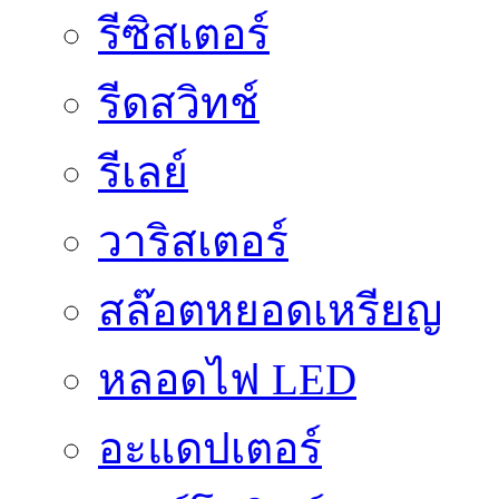
รีซิสเตอร์
รีดสวิทช์
รีเลย์
วาริสเตอร์
สล๊อตหยอดเหรียญ
หลอดไฟ LED
อะแดปเตอร์