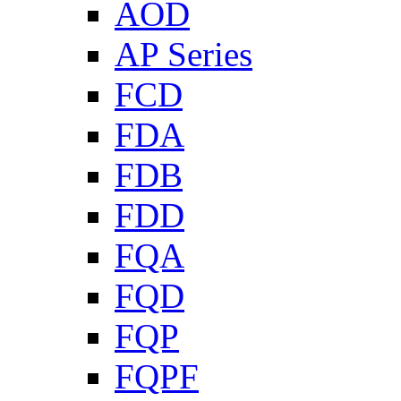
AOD
AP Series
FCD
FDA
FDB
FDD
FQA
FQD
FQP
FQPF