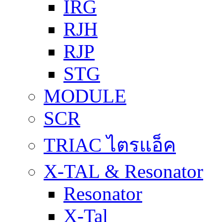
IRG
RJH
RJP
STG
MODULE
SCR
TRIAC ไตรแอ็ค
X-TAL & Resonator
Resonator
X-Tal