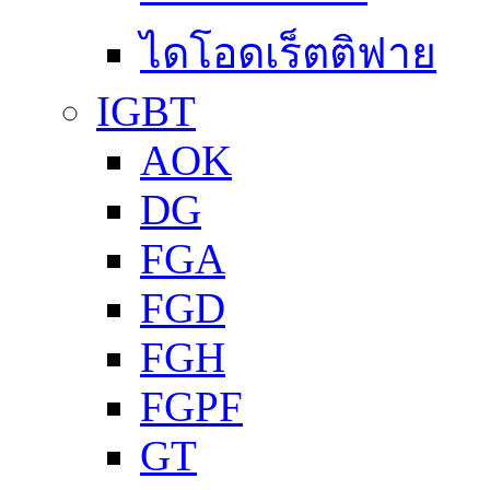
ไดโอดเร็ตติฟาย
IGBT
AOK
DG
FGA
FGD
FGH
FGPF
GT