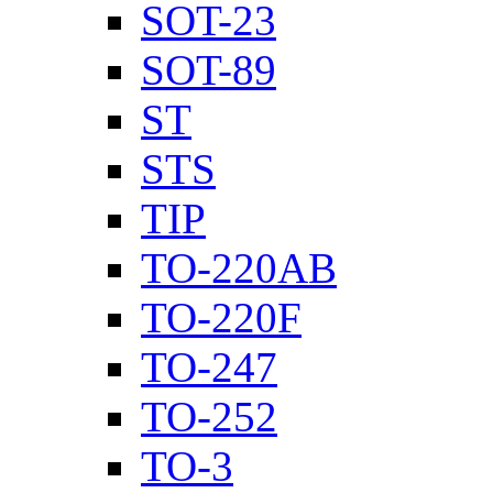
SOT-23
SOT-89
ST
STS
TIP
TO-220AB
TO-220F
TO-247
TO-252
TO-3