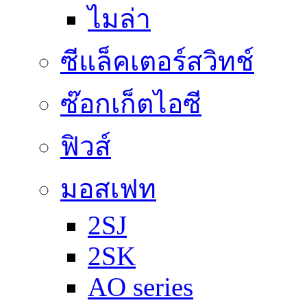
ไมล่า
ซีแล็คเตอร์สวิทช์
ซ๊อกเก็ตไอซี
ฟิวส์
มอสเฟท
2SJ
2SK
AO series