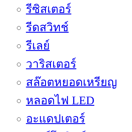
รีซิสเตอร์
รีดสวิทช์
รีเลย์
วาริสเตอร์
สล๊อตหยอดเหรียญ
หลอดไฟ LED
อะแดปเตอร์