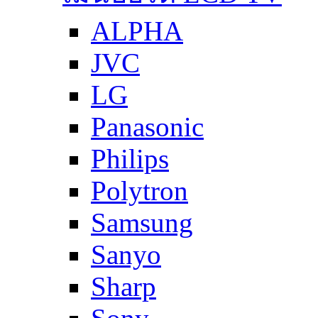
ALPHA
JVC
LG
Panasonic
Philips
Polytron
Samsung
Sanyo
Sharp