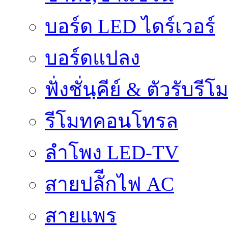
บอร์ด LED ไดร์เวอร์
บอร์ดแปลง
ฟั่งชั่นฺคีย์ & ตัวรับรีโ
รีโมทคอนโทรล
ลำโพง LED-TV
สายปลัีกไฟ AC
สายแพร