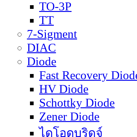
TO-3P
TT
7-Sigment
DIAC
Diode
Fast Recovery Diod
HV Diode
Schottky Diode
Zener Diode
ไดโอดบริดจ์