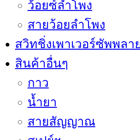
ว้อยซ์ลำโพง
สายว้อยลำโพง
สวิทชิ่งเพาเวอร์ซัพพลา
สินค้าอื่นๆ
กาว
น้ำยา
สายสัญญาณ