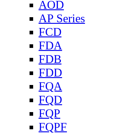
AOD
AP Series
FCD
FDA
FDB
FDD
FQA
FQD
FQP
FQPF