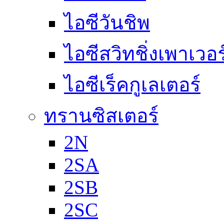
ไอซีวันชิพ
ไอซีสวิทชิ่งเพาเวอ
ไอซีเร็คกูเลเตอร์
ทรานซิสเตอร์
2N
2SA
2SB
2SC