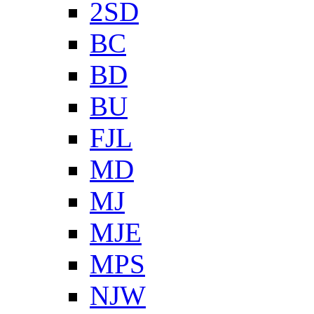
2SD
BC
BD
BU
FJL
MD
MJ
MJE
MPS
NJW