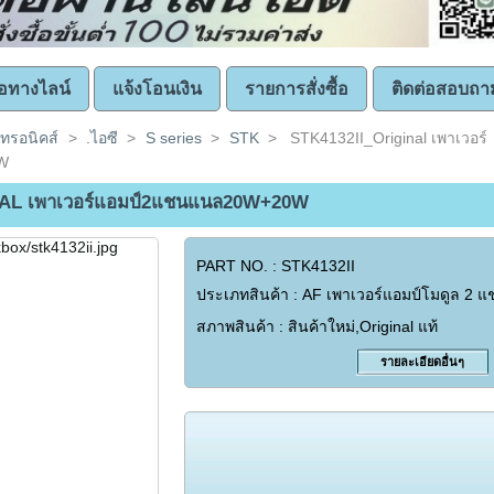
ซื้อทางไลน์
แจ้งโอนเงิน
รายการสั่งซื้อ
ติดต่อสอบถา
คทรอนิคส์
>
.ไอซี
>
S series
>
STK
>
STK4132II_Original เพาเวอร์
W
AL เพาเวอร์แอมป์2แชนแนล20W+20W
PART NO. : STK4132II
ประเภทสินค้า : AF เพาเวอร์แอมป์โมดูล 
สภาพสินค้า : สินค้าใหม่,Original แท้
รายละเอียดอื่นๆ