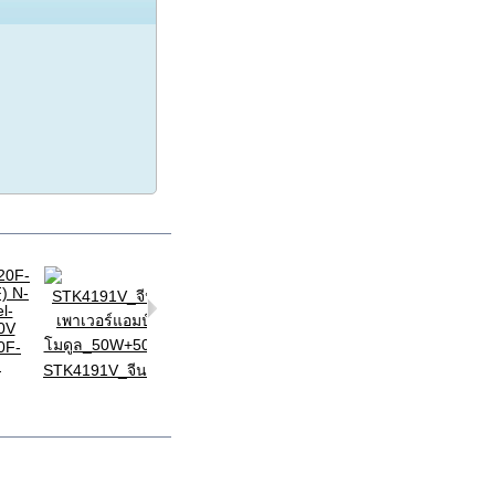
STK411-
STK625-720M
230M_...
0F-
STK4172II_Or.
.
STK4191V_จีน...