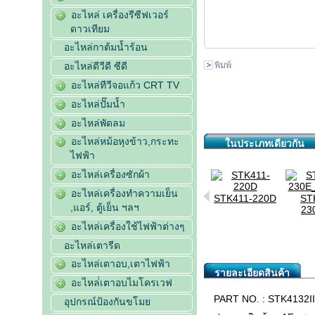
อะไหล่ เครื่องรีซีฟเวอร์
ดาวเทียม
อะไหล่กาต้มน้ำร้อน
พิมพ์
อะไหล่ดีวีดี ซีดี
อะไหล่ทีวีจอแก้ว CRT TV
อะไหล่ปั๊มน้ำ
อะไหล่พัดลม
อะไหล่หม้อหุงข้าว,กระทะ
ในประเภทเดียวกัน
ไฟฟ้า
อะไหล่เครื่องซักผ้า
STK432-090
อะไหล่เครื่องทำความเย็น
STK419-
STK411-220D
ST
,แอร์, ตู้เย็น ฯลฯ
150_O...
230
อะไหล่เครื่องใช้ไฟฟ้าต่างๆ
K4121II_Or...
อะไหล่เตารีด
อะไหล่เตาอบ,เตาไฟฟ้า
รายละเอียดสินค้า
อะไหล่่เตาอบไมโครเวฟ
PART NO. : STK4132I
อุปกรณ์ป้องกันขโมย