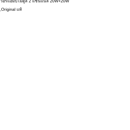
าเวอร์แอมป์โมดูล 2 แชนแนล 20W+20W
,Original แท้