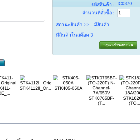
IC0370
รหัสสินค้า :
จำนวนที่สั่งซื้อ :
สถานะสินค้า >>
มีสินค้า
มีสินค้าในสต๊อค
3
กรุณาเข้าระบบก่อน
K411-
STK4112II_Or...
STK405-050A
E_...
STK0765BF-
STK182
(T...
(TO..
I