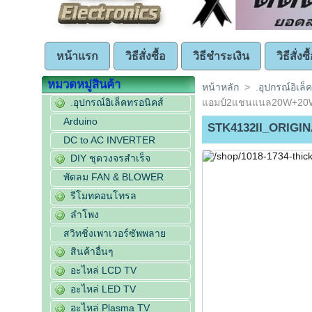
หน้าแรก
วิธีสั่งซื้อ
วิธีชำระเงิน
วิธีสั่ง
หมวดหมู่สินค้า
หน้าหลัก
>
.อุปกรณ์อิเล็
.อุปกรณ์อิเล็คทรอนิคส์
แอมป์2แชนแนล20W+20
Arduino
STK4132II_ORIGIN
DC to AC INVERTER
DIY ชุดวงจรสำเร็จ
พัดลม FAN & BLOWER
รีโมทคอนโทรล
ลำโพง
สวิทชิ่งเพาเวอร์ซัพพลาย
สินค้าอื่นๆ
อะไหล่ LCD TV
อะไหล่ LED TV
อะไหล่ Plasma TV