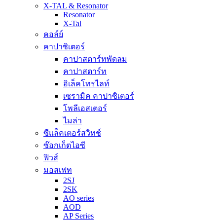
X-TAL & Resonator
Resonator
X-Tal
คอล์ย์
คาปาซิเตอร์
คาปาสตาร์ทพัดลม
คาปาสตาร์ท
อิเล็คโทรไลท์
เซรามิค คาปาซิเตอร์
โพลีเอสเตอร์
ไมล่า
ซีแล็คเตอร์สวิทช์
ซ๊อกเก็ตไอซี
ฟิวส์
มอสเฟท
2SJ
2SK
AO series
AOD
AP Series