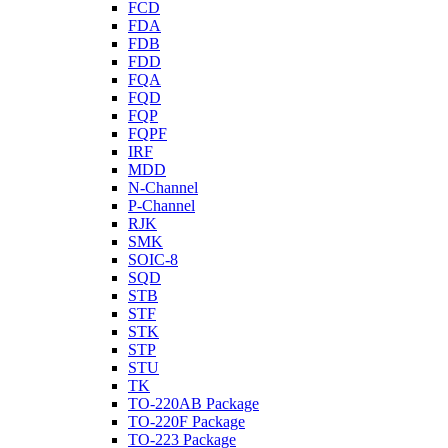
FCD
FDA
FDB
FDD
FQA
FQD
FQP
FQPF
IRF
MDD
N-Channel
P-Channel
RJK
SMK
SOIC-8
SQD
STB
STF
STK
STP
STU
TK
TO-220AB Package
TO-220F Package
TO-223 Package