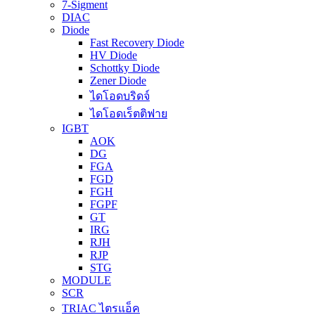
7-Sigment
DIAC
Diode
Fast Recovery Diode
HV Diode
Schottky Diode
Zener Diode
ไดโอดบริดจ์
ไดโอดเร็ตติฟาย
IGBT
AOK
DG
FGA
FGD
FGH
FGPF
GT
IRG
RJH
RJP
STG
MODULE
SCR
TRIAC ไตรแอ็ค