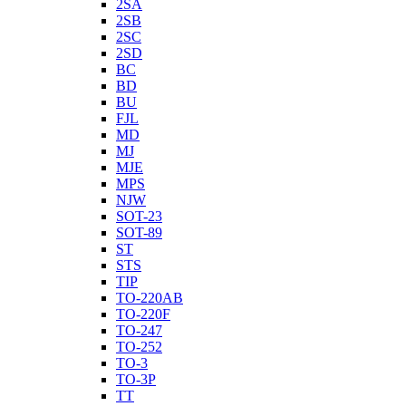
2SA
2SB
2SC
2SD
BC
BD
BU
FJL
MD
MJ
MJE
MPS
NJW
SOT-23
SOT-89
ST
STS
TIP
TO-220AB
TO-220F
TO-247
TO-252
TO-3
TO-3P
TT