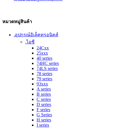
หมวดหมู่สินค้า
.อุปกรณ์อิเล็คทรอนิคส์
.ไอซี
24Cxx
25xxx
40 series
74HC series
74LS series
78 series
79 series
93xxx
A series
B series
C series
D series
F series
G Series
H series
I series